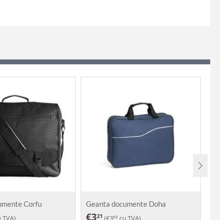
umente Corfu
Geanta documente Doha
Ge
€
3
€
21
 TVA)
(
€
3
cu TVA)
88