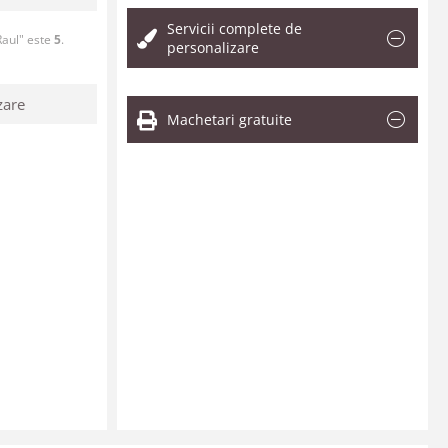
Servicii complete de
aul" este
5
.
personalizare
zare
Machetari gratuite