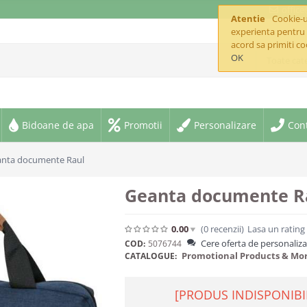
offic
Atentie
Cookie-ur
experienta pentru 
acord sa primiti co
OK
Toate cate
Bidoane de apa
Promotii
Personalizare
Con
nta documente Raul
Geanta documente R
0.00
(0
recenzii
)
Lasa un rating
Cere oferta de personaliz
COD:
5076744
Promotional Products & Mo
CATALOGUE:
[PRODUS INDISPONIBI