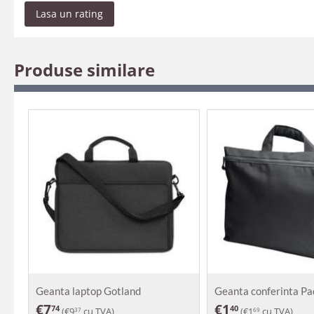
Lasa un rating
Produse similare
Geanta laptop Gotland
Geanta conferinta Pa
€
7
€
1
74
40
(
€
9
cu TVA)
(
€
1
cu TVA)
37
69