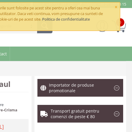
e@betaimpex.ro
Mobil: +40 722 287 335
Telefon: +40 21 320 03 15
×
ile sunt folosite pe acest site pentru a oferi cea mai buna
utilizator. Daca veti continua, vom presupune ca sunteti de
okie-uri de pe acest site.
Politica de confidentialitate
0
goriile
tact
aul
Importator de produse
promotionale
are
re-Crisma
Transport gratuit pentru
comenzi de peste € 80
L]
.