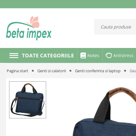
TOATE CATEGORIILE
Notes
Antistress
Pagina start
Genti si calatorii
Genti conferinta si laptop
Gea