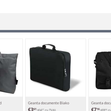
d
Geanta documente Biako
Geanta doc
€
3
€
7
61
16
(
€
4
cu TVA)
(
€
8
cu
37
66