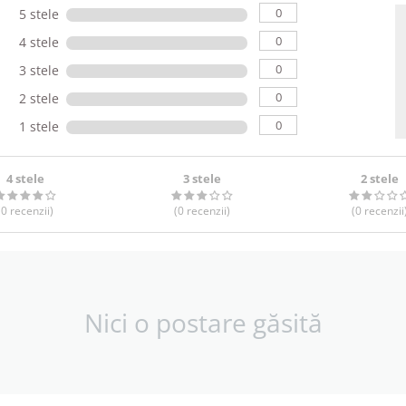
0
5 stele
0
4 stele
0
3 stele
0
2 stele
0
1 stele
4 stele
3 stele
2 stele
(0
recenzii
)
(0
recenzii
)
(0
recenzii
Nici o postare găsită