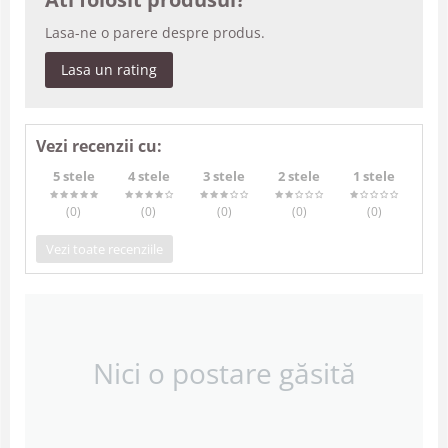
Lasa-ne o parere despre produs.
Lasa un rating
Vezi recenzii cu:
5 stele
4 stele
3 stele
2 stele
1 stele
(0
)
(0
)
(0
)
(0
)
(0
)
Vezi toate recenziile
Nici o postare găsită