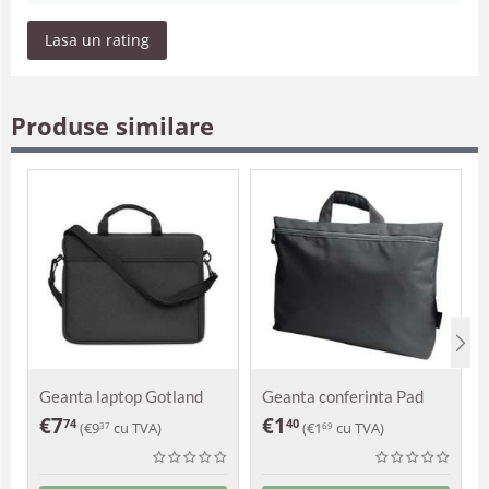
Lasa un rating
Produse similare
Geanta laptop Gotland
Geanta conferinta Pad
€
7
€
1
74
40
(
€
9
cu TVA)
(
€
1
cu TVA)
37
69