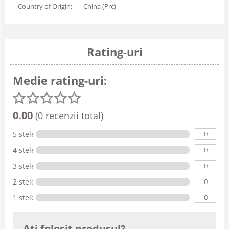
Country of Origin:
China (Prc)
Rating-uri
Medie rating-uri:
0.00
(0 recenzii total)
0
5 stele
0
4 stele
0
3 stele
0
2 stele
0
1 stele
Ati folosit produsul?