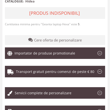
Hidea
CATALOGUE:
[PRODUS INDISPONIBIL]
Cantitatea minima pentru "Geanta laptop Hexa" este
5
.
Cere oferta de personalizare
Importator de produse promotionale
Transport gratuit pentru comenzi de peste € 80
.
Servicii complete de personalizare