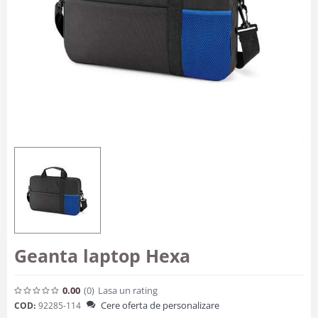
Geanta laptop Hexa
0.00
(0
)
Lasa un rating
Cere oferta de personalizare
COD:
92285-114