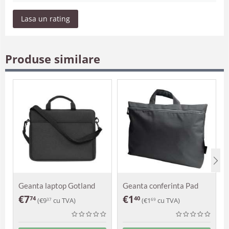
Lasa un rating
Produse similare
Geanta laptop Gotland
Geanta conferinta Pad
€
7
€
1
74
40
(
€
9
cu TVA)
(
€
1
cu TVA)
37
69