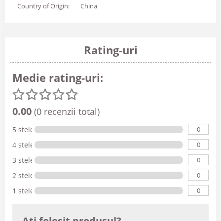
Country of Origin:
China
Rating-uri
Medie rating-uri:
0.00
(0 recenzii total)
0
5 stele
0
4 stele
0
3 stele
0
2 stele
0
1 stele
Ati folosit produsul?