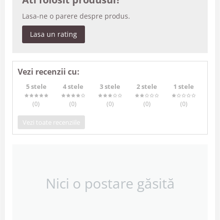
Lasa-ne o parere despre produs.
Lasa un rating
Vezi recenzii cu:
5 stele
4 stele
3 stele
2 stele
1 stele
(0
)
(0
)
(0
)
(0
)
(0
)
Vezi toate recenziile
Nici o postare găsită