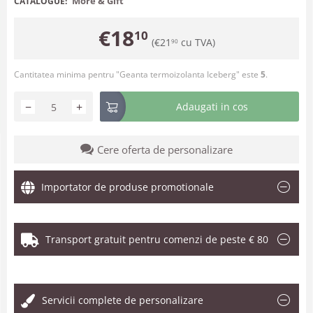
More & Gift
CATALOGUE:
€
18
10
(
€
21
cu TVA)
90
Cantitatea minima pentru "Geanta termoizolanta Iceberg" este
5
.
−
+
Adaugati in cos
Cere oferta de personalizare
Importator de produse promotionale
Transport gratuit pentru comenzi de peste € 80
.
Servicii complete de personalizare