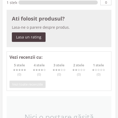
0
1 stele
Ati folosit produsul?
Lasa-ne o parere despre produs.
Lasa un rating
Vezi recenzii cu:
5 stele
4 stele
3 stele
2 stele
1 stele
(0
)
(0
)
(0
)
(0
)
(0
)
Vezi toate recenziile
Nici o postare găsită