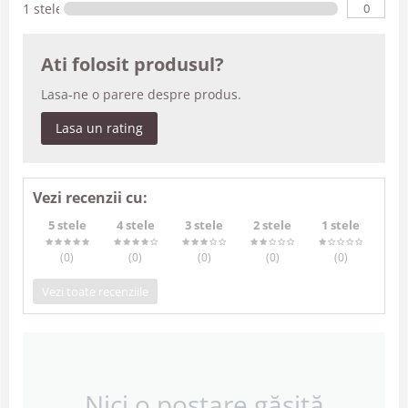
0
1 stele
Ati folosit produsul?
Lasa-ne o parere despre produs.
Lasa un rating
Vezi recenzii cu:
5 stele
4 stele
3 stele
2 stele
1 stele
(0
)
(0
)
(0
)
(0
)
(0
)
Vezi toate recenziile
Nici o postare găsită