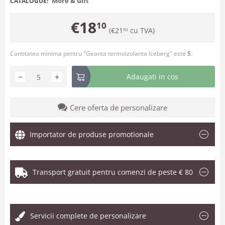
More & Gift
CATALOGUE:
€
18
10
(
€
21
cu TVA)
90
Cantitatea minima pentru "Geanta termoizolanta Iceberg" este
5
.
−
+
Adaugati in cos
Cere oferta de personalizare
Importator de produse promotionale
Transport gratuit pentru comenzi de peste € 80
.
Servicii complete de personalizare