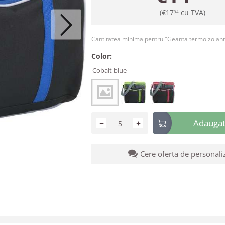
(
€
17
cu TVA)
94
Cantitatea minima pentru "Geanta termoizolan
Color:
Cobalt blue
Adaugati
−
+
Cere oferta de personali