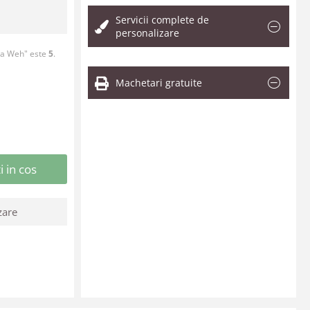
Servicii complete de
personalizare
ta Weh" este
5
.
Machetari gratuite
 in cos
zare