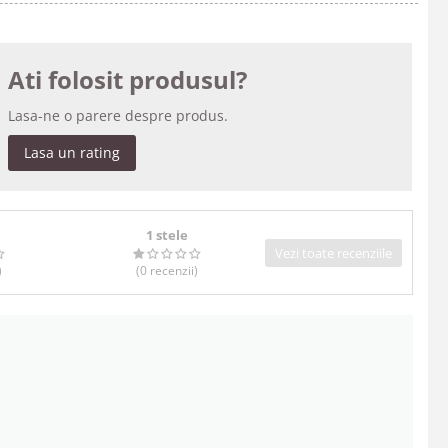
Ati folosit produsul?
Lasa-ne o parere despre produs.
Lasa un rating
1 stele
Vezi toate recenziile
)
(0
recenzii
)