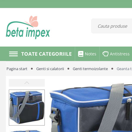
TOATE CATEGORIILE
Notes
Antistress
Pagina start
Genti si calatorii
Genti termoizolante
Geanta 