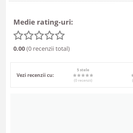
Medie rating-uri:
0.00
(0 recenzii total)
5 stele
Vezi recenzii cu:
(0
recenzii
)