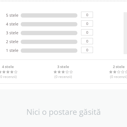
0
5 stele
0
4 stele
0
3 stele
0
2 stele
0
1 stele
4 stele
3 stele
2 stele
(0
recenzii
)
(0
recenzii
)
(0
recenzii
Nici o postare găsită