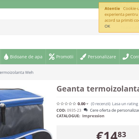
offic
Atentie
Cookie-ur
experienta pentru 
acord sa primiti co
OK
Toate cate
Bidoane de apa
Promotii
Personalizare
Con
termoizolanta Weh
Geanta termoizolant
0.00
(0
recenzii
)
Lasa un rating
Cere oferta de personaliza
COD:
0935-23
Impression
CATALOGUE:
€
14
83