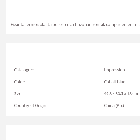
Geanta termoizolanta poliester cu buzunar frontal; compartement ma
Catalogue:
Impression
Color:
Cobalt blue
Size:
49,8 x 30,5 x 18 cm
Country of Origin:
China (Prc)