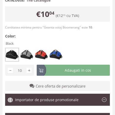
The Catalogue
CATALOGUE:
€
10
04
(
€
12
cu TVA)
15
Cantitatea minima pentru "Geanta voiaj Boomerang" este
10
.
Color:
Black
−
+
Adaugati in cos
Cere oferta de personalizare
Importator de produse promotionale