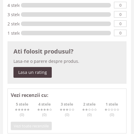
0
4 stele
0
3 stele
0
2 stele
0
1 stele
Ati folosit produsul?
Lasa-ne o parere despre produs.
Lasa un rating
Vezi recenzii cu:
5 stele
4 stele
3 stele
2 stele
1 stele
(0
)
(0
)
(0
)
(0
)
(0
)
Vezi toate recenziile