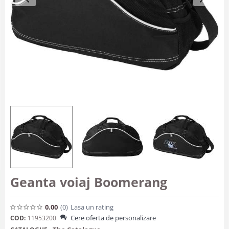
Geanta voiaj Boomerang
0.00
(0
)
Lasa un rating
Cere oferta de personalizare
COD:
11953200