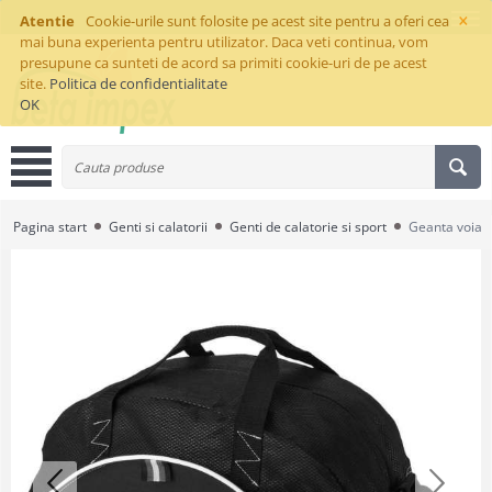
×
Atentie
Cookie-urile sunt folosite pe acest site pentru a oferi cea
mai buna experienta pentru utilizator. Daca veti continua, vom
presupune ca sunteti de acord sa primiti cookie-uri de pe acest
site.
Politica de confidentialitate
OK
Pagina start
Genti si calatorii
Genti de calatorie si sport
Geanta voiaj