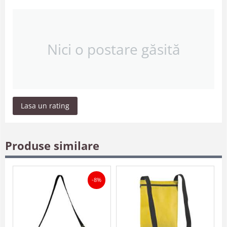
Nici o postare găsită
Lasa un rating
Produse similare
-8%