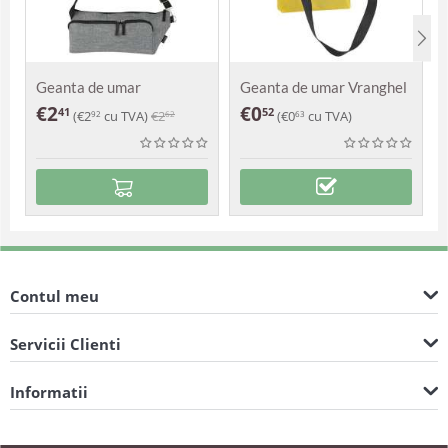
Geanta de umar
Geanta de umar Vranghel
Alexandra
€
2
€
0
41
52
(
€
2
cu TVA)
€
2
(
€
0
cu TVA)
92
62
63
Contul meu
Servicii Clienti
Informatii