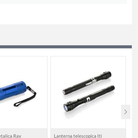
talica Ray
Lanterna telescopica Iti
La