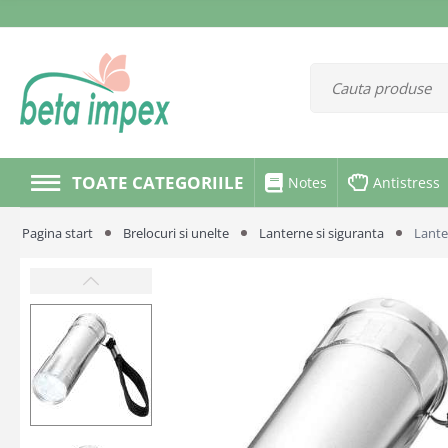
TOATE CATEGORIILE
Notes
Antistress
Pagina start
Brelocuri si unelte
Lanterne si siguranta
Lante