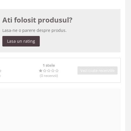
Ati folosit produsul?
Lasa-ne o parere despre produs.
Lasa un rating
1 stele
Vezi toate recenziile
)
(0
recenzii
)