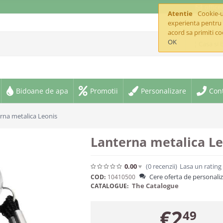
offic
Atentie
Cookie-ur
experienta pentru 
acord sa primiti co
OK
¦ Casa si 
Bidoane de apa
Promotii
Personalizare
Con
rna metalica Leonis
Lanterna metalica Le
0.00
(0
recenzii
)
Lasa un rating
Cere oferta de personali
COD:
10410500
The Catalogue
CATALOGUE:
€
2
49