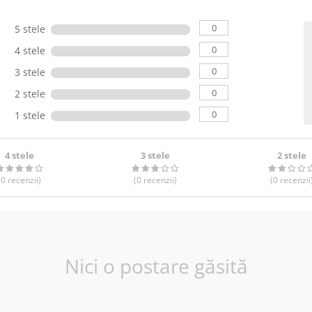
0
5 stele
0
4 stele
0
3 stele
0
2 stele
0
1 stele
4 stele
3 stele
2 stele
(0
recenzii
)
(0
recenzii
)
(0
recenzii
Nici o postare găsită