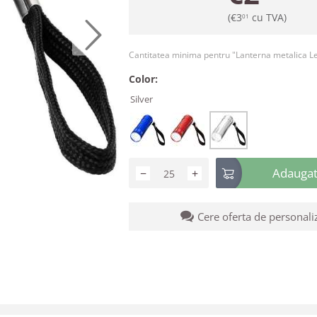
(
€
3
cu TVA)
01
Cantitatea minima pentru "Lanterna metalica L
Color:
Silver
Adaugati
−
+
Cere oferta de personali