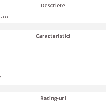
Descriere
rii AAA
Caracteristici
m
Rating-uri