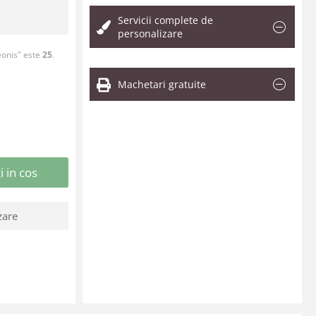
Servicii complete de
personalizare
eonis" este
25
.
Machetari gratuite
 in cos
zare