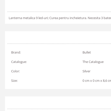
Lanterna metalica 9 led-uri; Curea pentru incheietura. Necesita 3 bate
Brand:
Bullet
Catalogue:
The Catalogue
Color:
Silver
Size:
0 cm x 0 cm x 8,6 c