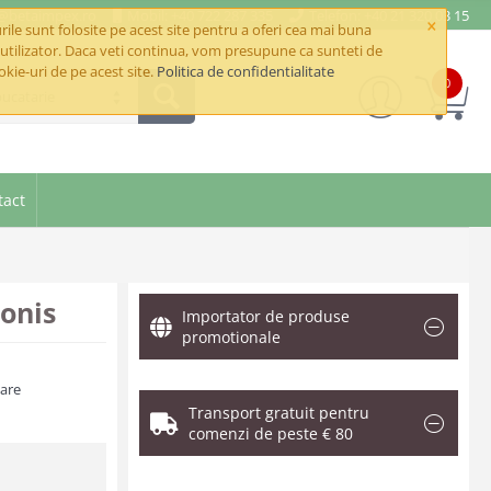
e@betaimpex.ro
Mobil: +40 722 287 335
Telefon: +40 21 320 03 15
×
ile sunt folosite pe acest site pentru a oferi cea mai buna
utilizator. Daca veti continua, vom presupune ca sunteti de
okie-uri de pe acest site.
Politica de confidentialitate
0
bucatarie
tact
onis
Importator de produse
promotionale
zare
Transport gratuit pentru
comenzi de peste € 80
.