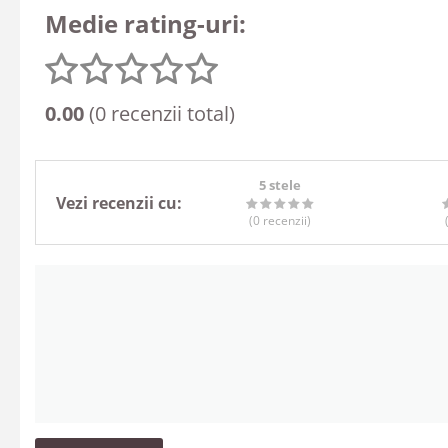
Medie rating-uri:
0.00
(0 recenzii total)
5 stele
Vezi recenzii cu:
(0
recenzii
)