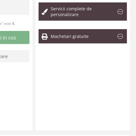
Servicii complete de
personalizare
a" este
5
.
Machetari gratuite
 in cos
zare