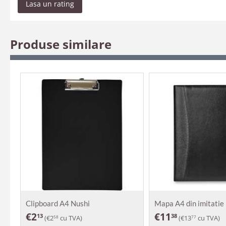
Lasa un rating
Produse similare
Clipboard A4 Nushi
Mapa A4 din imitatie 
€
2
€
11
13
38
(
€
2
cu TVA)
(
€
13
cu TVA)
58
77