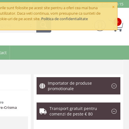
e@betaimpex.ro
Mobil: +40 722 287 335
Telefon: +40 21 320 03 15
×
ile sunt folosite pe acest site pentru a oferi cea mai buna
utilizator. Daca veti continua, vom presupune ca sunteti de
okie-uri de pe acest site.
Politica de confidentialitate
0
goriile
tact
Importator de produse
promotionale
are
re-Crisma
Transport gratuit pentru
comenzi de peste € 80
.