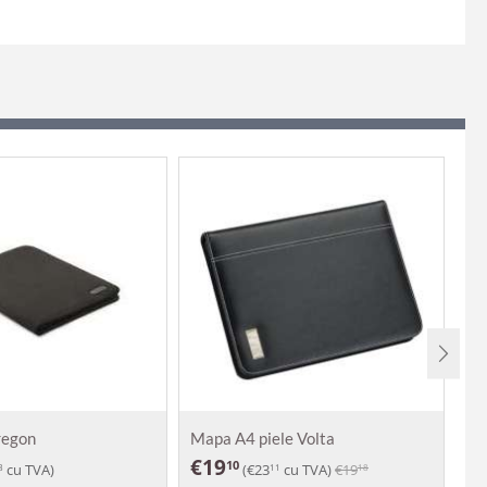
regon
Mapa A4 piele Volta
Ma
€
19
€
10
cu TVA)
(
€
23
cu TVA)
€
19
8
11
18