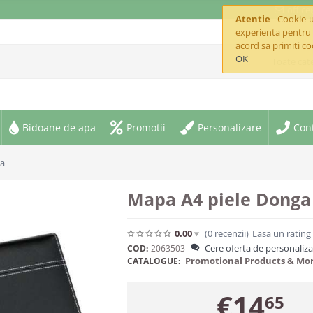
offic
Atentie
Cookie-ur
experienta pentru 
acord sa primiti co
OK
Toate cate
Bidoane de apa
Promotii
Personalizare
Con
ga
Mapa A4 piele Donga
0.00
(0
recenzii
)
Lasa un rating
Cere oferta de personaliz
COD:
2063503
Promotional Products & Mo
CATALOGUE:
€
14
65