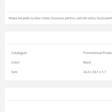
Mapa A4 piele cu bloc notes, buzunar pentru carti de vizita, bucla pent
Catalogue:
Promotional Produ
Color:
Black
Size:
24,3 x 33,1 x 1,7