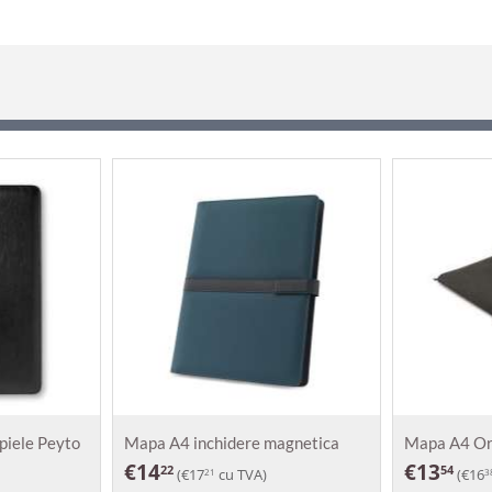
piele Peyto
Mapa A4 inchidere magnetica
Mapa A4 O
Sanderson
€
14
€
13
22
54
(
€
17
cu TVA)
(
€
16
21
3