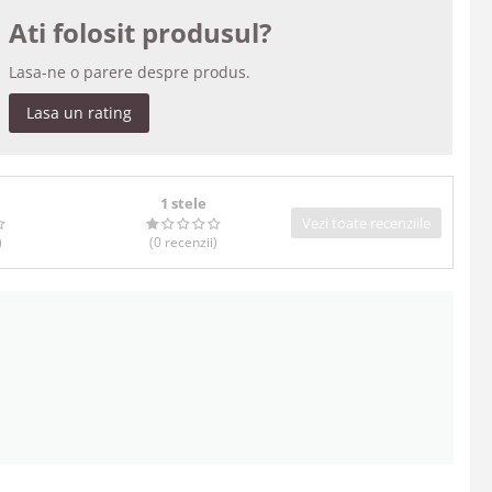
Ati folosit produsul?
Lasa-ne o parere despre produs.
Lasa un rating
1 stele
Vezi toate recenziile
)
(0
recenzii
)