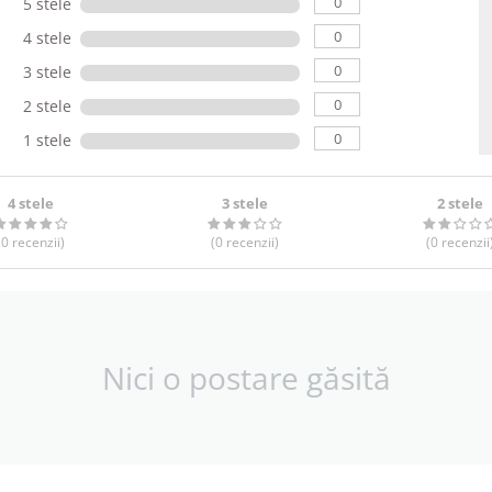
0
5 stele
0
4 stele
0
3 stele
0
2 stele
0
1 stele
4 stele
3 stele
2 stele
(0
recenzii
)
(0
recenzii
)
(0
recenzii
Nici o postare găsită