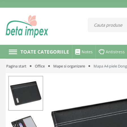
TOATE CATEGORIILE
Notes
Antistress
Pagina start
Office
Mape si organizere
Mapa A4 piele Don