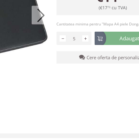
(
€
17
cu TVA)
73
Cantitatea minima pentru "Mapa A4 piele Dong
Adaugati
−
+
Cere oferta de personali