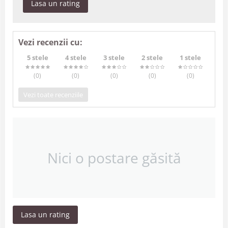
Lasa un rating
Vezi recenzii cu:
5 stele
4 stele
3 stele
2 stele
1 stele
(0
)
(0
)
(0
)
(0
)
(0
)
Vezi toate recenziile
Nici o postare găsită
Lasa un rating