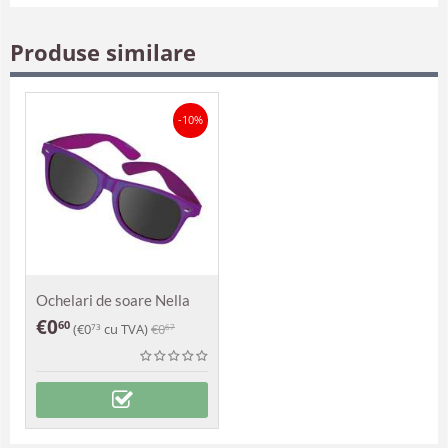
Produse similare
-10%
Ochelari de soare Nella
€
0
60
(
€
0
cu TVA)
€
0
73
67