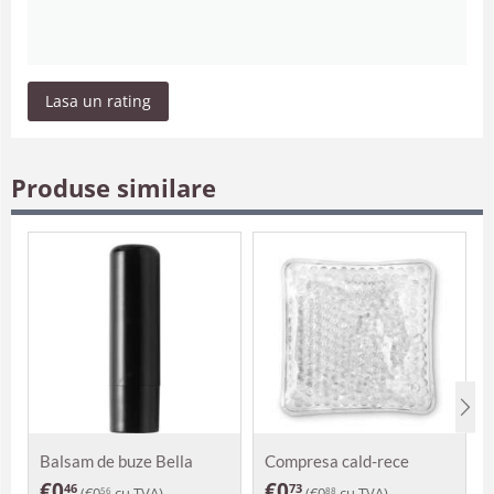
Lasa un rating
Produse similare
Balsam de buze Bella
Compresa cald-rece
€
0
€
0
46
73
(
€
0
cu TVA)
(
€
0
cu TVA)
56
88