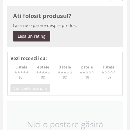
Ati folosit produsul?
Lasa-ne o parere despre produs.
Lasa un rating
Vezi recenzii cu:
5 stele
4 stele
3 stele
2 stele
1 stele
(0
)
(0
)
(0
)
(0
)
(0
)
Vezi toate recenziile
Nici o postare găsită