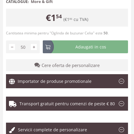
More & Gift
CATALOGUE:
€
1
54
(
€
1
cu TVA)
86
Cantitatea minima pentru "Oglinda de buzunar Celia" este
50
.
−
+
Adaugati in cos
Cere oferta de personalizare
Importator de produse promotionale
Transport gratuit pentru comenzi de peste € 80
.
Servicii complete de personalizare