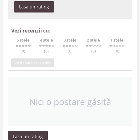
Lasa un rating
Vezi recenzii cu:
5 stele
4 stele
3 stele
2 stele
1 stele
(0
)
(0
)
(0
)
(0
)
(0
)
Vezi toate recenziile
Nici o postare găsită
Lasa un rating