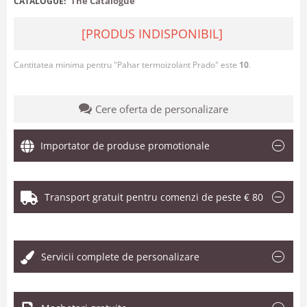
The Catalogue
CATALOGUE:
[PRODUS INDISPONIBIL]
Cantitatea minima pentru "Pahar termoizolant Prado" este
10
.
Cere oferta de personalizare
Importator de produse promotionale
Transport gratuit pentru comenzi de peste € 80
.
Servicii complete de personalizare