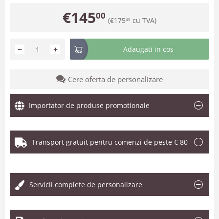
€
145
00
(
€
175
cu TVA)
45
−
+
Adaugati in cos
Cere oferta de personalizare
Importator de produse promotionale
Transport gratuit pentru comenzi de peste € 80
.
Servicii complete de personalizare