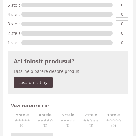
0
5 stele
0
4 stele
0
3 stele
0
2 stele
0
1 stele
Ati folosit produsul?
Lasa-ne o parere despre produs.
Lasa un rating
Vezi recenzii cu:
5 stele
4 stele
3 stele
2 stele
1 stele
(0
)
(0
)
(0
)
(0
)
(0
)