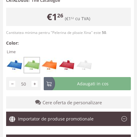
The Catalogue
CATALOGUE:
€
1
26
(
€
1
cu TVA)
52
Cantitatea minima pentru "Pelerina de ploaie Xina" este
50
.
Color:
Lime
−
+
Adaugati in cos
Cere oferta de personalizare
Importator de produse promotionale