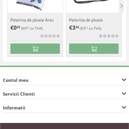
Pelerina de ploaie Ares
Pelerina de ploaie
Augustus
€
0
€
3
33
24
(
€
0
cu TVA)
(
€
3
cu TVA)
40
92
Contul meu
Servicii Clienti
Informatii