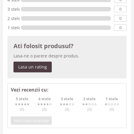
0
3 stele
0
2 stele
0
1 stele
Ati folosit produsul?
Lasa-ne o parere despre produs.
Lasa un rating
Vezi recenzii cu:
5 stele
4 stele
3 stele
2 stele
1 stele
(0
)
(0
)
(0
)
(0
)
(0
)
Vezi toate recenziile