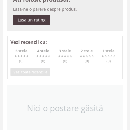
Lasa-ne o parere despre produs.
Lasa un rating
Vezi recenzii cu:
5 stele
4 stele
3 stele
2 stele
1 stele
(0
)
(0
)
(0
)
(0
)
(0
)
Vezi toate recenziile
Nici o postare găsită