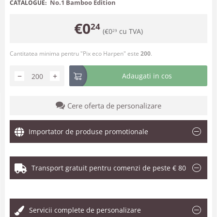
No.1 Bamboo Edition
CATALOGUE:
€
0
24
(
€
0
cu TVA)
29
Cantitatea minima pentru "Pix eco Harpen" este
200
.
−
+
Adaugati in cos
Cere oferta de personalizare
Importator de produse promotionale
Transport gratuit pentru comenzi de peste € 80
.
Servicii complete de personalizare