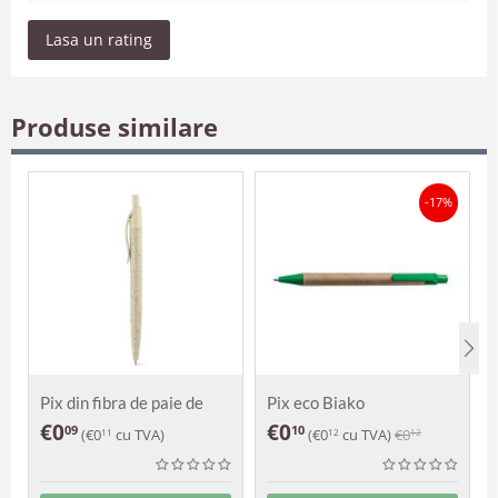
Lasa un rating
Produse similare
-17%
Pix din fibra de paie de
Pix eco Biako
grau Camilla
€
0
€
0
09
10
(
€
0
cu TVA)
(
€
0
cu TVA)
€
0
11
12
12