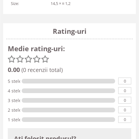
Size:
14,5 × ¤ 1,2
Rating-uri
Medie rating-uri:
0.00
(0 recenzii total)
0
5 stele
0
4 stele
0
3 stele
0
2 stele
0
1 stele
Ati folosit produsul?