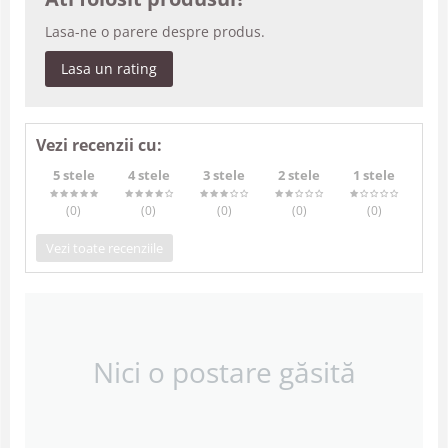
Lasa-ne o parere despre produs.
Lasa un rating
Vezi recenzii cu:
5 stele
4 stele
3 stele
2 stele
1 stele
(0
)
(0
)
(0
)
(0
)
(0
)
Vezi toate recenziile
Nici o postare găsită