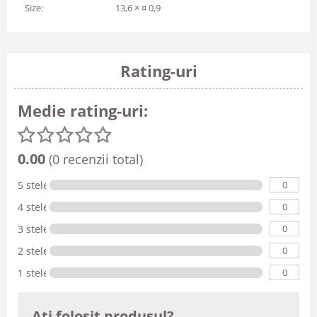
Size:
13,6 × ¤ 0,9
Rating-uri
Medie rating-uri:
0.00
(0 recenzii total)
0
5 stele
0
4 stele
0
3 stele
0
2 stele
0
1 stele
Ati folosit produsul?