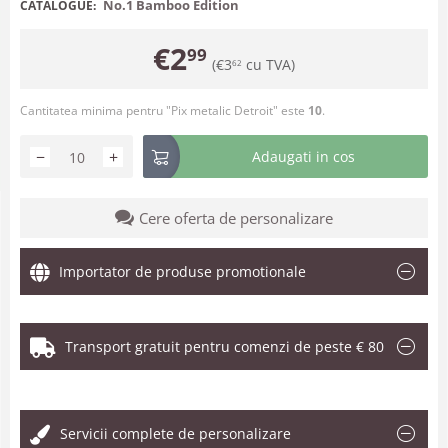
No.1 Bamboo Edition
CATALOGUE:
€
2
99
(
€
3
cu TVA)
62
Cantitatea minima pentru "Pix metalic Detroit" este
10
.
−
+
Adaugati in cos
Cere oferta de personalizare
Importator de produse promotionale
Transport gratuit pentru comenzi de peste € 80
.
Servicii complete de personalizare