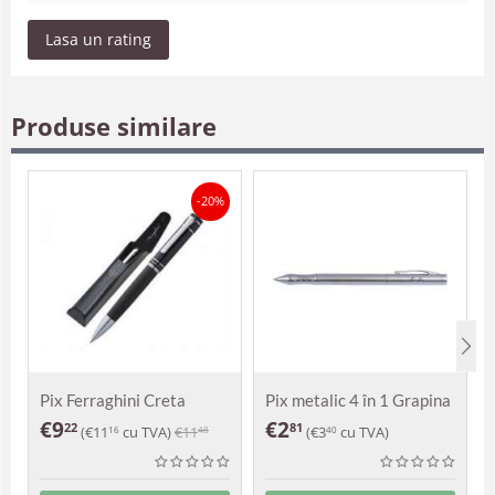
Lasa un rating
Produse similare
-20%
Pix Ferraghini Creta
Pix metalic 4 în 1 Grapina
€
9
€
2
22
81
(
€
11
cu TVA)
€
11
(
€
3
cu TVA)
16
48
40