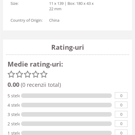
Size:
11 x 139 | Box: 180 x 43 x
22 mm
Country of Origin:
China
Rating-uri
Medie rating-uri:
0.00
(0 recenzii total)
0
5 stele
0
4 stele
0
3 stele
0
2 stele
0
1 stele