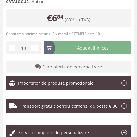
Hidea
CATALOGUE:
€
6
84
(
€
8
cu TVA)
28
Cantitatea minima pentru "Pix metalic EZEKIEL" este
10
.
−
+
Adaugati in cos
Cere oferta de personalizare
Importator de produse promotionale
Transport gratuit pentru comenzi de peste € 80
.
Servicii complete de personalizare