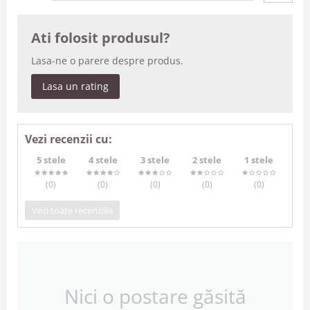
Ati folosit produsul?
Lasa-ne o parere despre produs.
Lasa un rating
Vezi recenzii cu:
5 stele
4 stele
3 stele
2 stele
1 stele
(0
)
(0
)
(0
)
(0
)
(0
)
Vezi toate recenziile
Nici o postare găsită