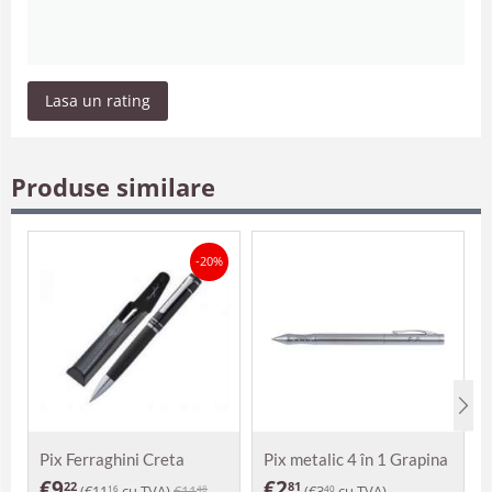
Lasa un rating
Produse similare
-20%
Pix Ferraghini Creta
Pix metalic 4 în 1 Grapina
€
9
€
2
22
81
(
€
11
cu TVA)
€
11
(
€
3
cu TVA)
16
48
40