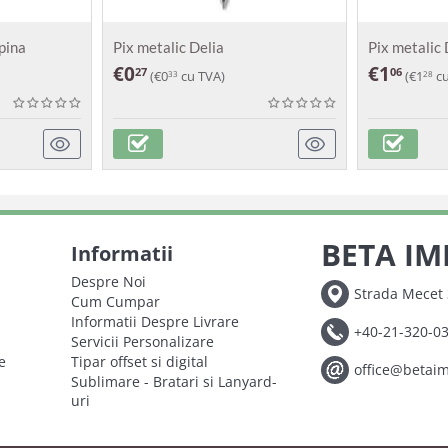
apina
Pix metalic Delia
Pix metalic
€
0
€
1
27
06
(
€
0
cu TVA)
(
€
1
cu
33
28
BETA IM
Informatii
Despre Noi
Strada Mecet 
Cum Cumpar
Informatii Despre Livrare
+40-21-320-0
Servicii Personalizare
e
Tipar offset si digital
office@betai
Sublimare - Bratari si Lanyard-
uri