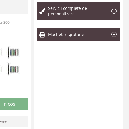
Servicii complete de
personalizare
ste
200
.
Machetari gratuite
 in cos
zare