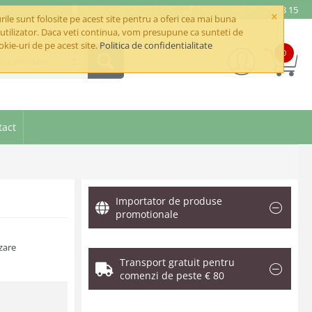
e@betaimpex.ro
Mobil: +40 722 287 335
Telefon: +40 21 320 03 15
×
ile sunt folosite pe acest site pentru a oferi cea mai buna
utilizator. Daca veti continua, vom presupune ca sunteti de
okie-uri de pe acest site.
Politica de confidentialitate
0
si calendare
tact
Importator de produse
promotionale
zare
Transport gratuit pentru
comenzi de peste € 80
.