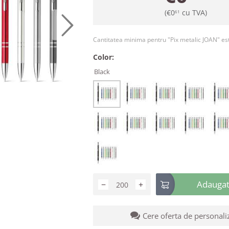
(
€
0
cu TVA)
61
Cantitatea minima pentru "Pix metalic JOAN" e
Color:
Black
Adaugati
−
+
Cere oferta de personali