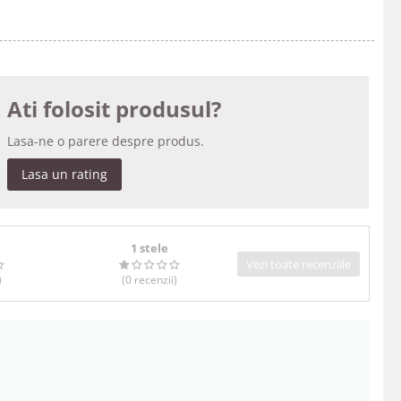
Ati folosit produsul?
Lasa-ne o parere despre produs.
Lasa un rating
1 stele
Vezi toate recenziile
)
(0
recenzii
)