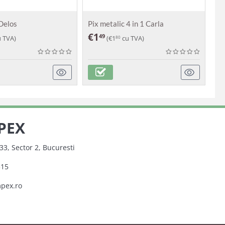
 Delos
Pix metalic 4 in 1 Carla
Pi
€
1
€
49
 TVA)
(
€
1
cu TVA)
80
PEX
33, Sector 2, Bucuresti
315
mpex.ro