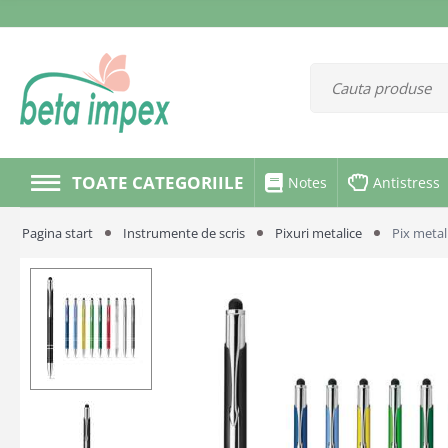
TOATE CATEGORIILE
Notes
Antistress
Pagina start
Instrumente de scris
Pixuri metalice
Pix metal