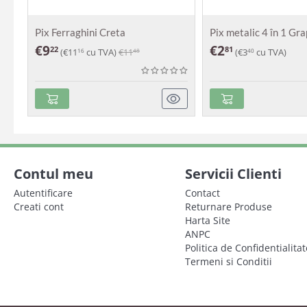
Pix Ferraghini Creta
Pix metalic 4 în 1 Gr
€
9
€
2
22
81
(
€
11
cu TVA)
€
11
(
€
3
cu TVA)
16
48
40
Contul meu
Servicii Clienti
Autentificare
Contact
Creati cont
Returnare Produse
Harta Site
ANPC
Politica de Confidentialitat
Termeni si Conditii