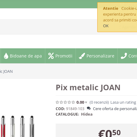
offic
Atentie
Cookie-ur
experienta pentru 
acord sa primiti co
OK
¦ Agende 
Bidoane de apa
Promotii
Personalizare
Con
ic JOAN
Pix metalic JOAN
0.00
(0
recenzii
)
Lasa un rating
Cere oferta de personali
COD:
91849-103
Hidea
CATALOGUE:
€
0
50