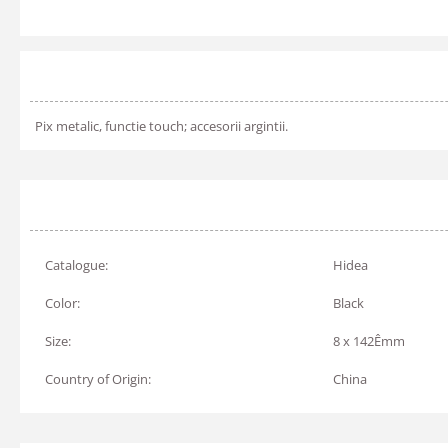
Pix metalic, functie touch; accesorii argintii.
Catalogue:
Hidea
Color:
Black
Size:
8 x 142Êmm
Country of Origin:
China