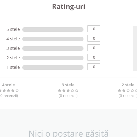
Rating-uri
0
5 stele
0
4 stele
0
3 stele
0
2 stele
0
1 stele
4 stele
3 stele
2 stele
(0
recenzii
)
(0
recenzii
)
(0
recenzii
Nici o postare găsită