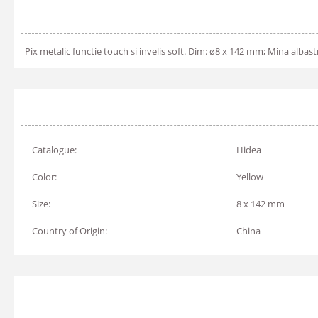
Pix metalic functie touch si invelis soft. Dim: ø8 x 142 mm; Mina albast
Catalogue:
Hidea
Color:
Yellow
Size:
8 x 142 mm
Country of Origin:
China