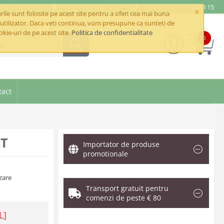
e@betaimpex.ro
Mobil: +40 722 287 335
Telefon: +40 21 320 03 15
×
ile sunt folosite pe acest site pentru a oferi cea mai buna
utilizator. Daca veti continua, vom presupune ca sunteti de
okie-uri de pe acest site.
Politica de confidentialitate
0
goriile
tact
FT
Importator de produse
promotionale
zare
Transport gratuit pentru
comenzi de peste € 80
L]
.