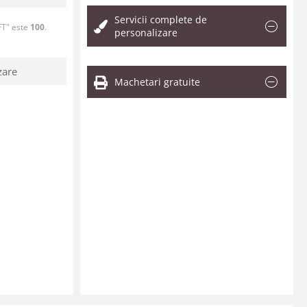
Servicii complete de
FT" este
100
.
personalizare
zare
Machetari gratuite