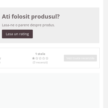
Ati folosit produsul?
Lasa-ne o parere despre produs.
Lasa un rating
1 stele
Vezi toate recenziile
)
(0
recenzii
)