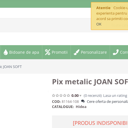
offic
Atentie
Cookie-ur
experienta pentru 
acord sa primiti co
OK
Toate cate
Bidoane de apa
Promotii
Personalizare
Con
lic JOAN SOFT
Pix metalic JOAN SO
0.00
(0
recenzii
)
Lasa un rating
Cere oferta de personali
COD:
81164-108
Hidea
CATALOGUE:
[PRODUS INDISPONIBI