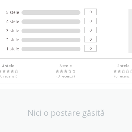
0
5 stele
0
4 stele
0
3 stele
0
2 stele
0
1 stele
4 stele
3 stele
2 stele
(0
recenzii
)
(0
recenzii
)
(0
recenzii
Nici o postare găsită