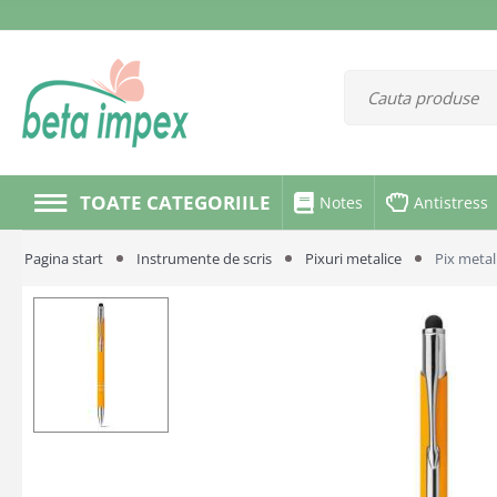
TOATE CATEGORIILE
Notes
Antistress
Pagina start
Instrumente de scris
Pixuri metalice
Pix meta