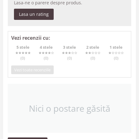
Lasa-ne o parere despre produs.
Lasa un rating
Vezi recenzii cu:
5 stele
4 stele
3 stele
2 stele
1 stele
(0
)
(0
)
(0
)
(0
)
(0
)
Vezi toate recenziile
Nici o postare găsită