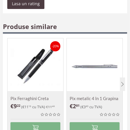
Lasa un rating
Produse similare
-20%
Pix Ferraghini Creta
Pix metalic 4 în 1 Grapina
€
9
€
2
22
81
(
€
11
cu TVA)
€
11
(
€
3
cu TVA)
16
48
40