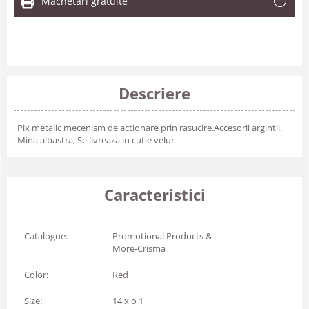
Machetari gratuite
Descriere
Pix metalic mecenism de actionare prin rasucire.Accesorii argintii.
Mina albastra; Se livreaza in cutie velur
Caracteristici
Catalogue:
Promotional Products &
More-Crisma
Color:
Red
Size:
14 x o 1