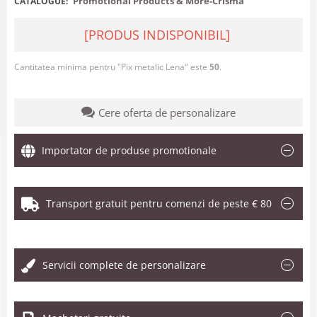
Promotional Products & More-Crisma
CATALOGUE:
[PRODUS INDISPONIBIL]
Cantitatea minima pentru "Pix metalic Lena" este
50
.
Cere oferta de personalizare
Importator de produse promotionale
Transport gratuit pentru comenzi de peste € 80
.
Servicii complete de personalizare