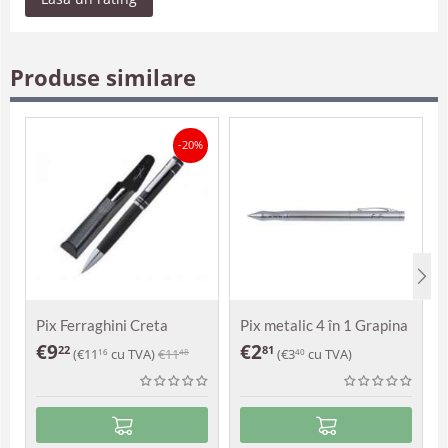
Produse similare
-20%
Pix Ferraghini Creta
Pix metalic 4 în 1 Grapina
€
9
€
2
22
81
(
€
11
cu TVA)
€
11
(
€
3
cu TVA)
16
48
40