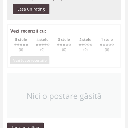
Lasa un rating
Vezi recenzii cu:
5 stele
4 stele
3 stele
2 stele
1 stele
(0
)
(0
)
(0
)
(0
)
(0
)
Vezi toate recenziile
Nici o postare găsită
Lasa un rating