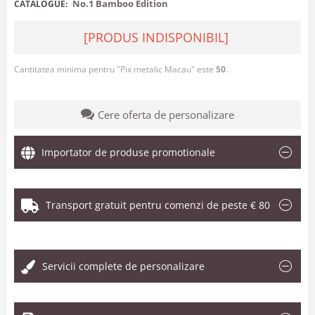
No.1 Bamboo Edition
CATALOGUE:
[PRODUS INDISPONIBIL]
Cantitatea minima pentru "Pix metalic Macau" este
50
.
Cere oferta de personalizare
Importator de produse promotionale
Transport gratuit pentru comenzi de peste € 80
.
Servicii complete de personalizare