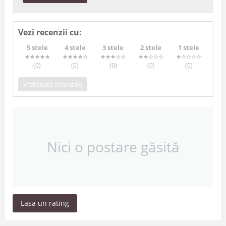
Vezi recenzii cu:
5 stele
4 stele
3 stele
2 stele
1 stele
(0
)
(0
)
(0
)
(0
)
(0
)
Vezi toate recenziile
Nici o postare găsită
Lasa un rating