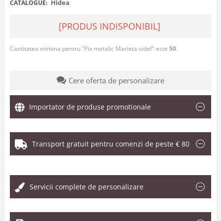
Hidea
CATALOGUE:
[PRODUS INDISPONIBIL]
Cantitatea minima pentru "Pix metalic Marieta sidef" este
50
.
Cere oferta de personalizare
Importator de produse promotionale
Transport gratuit pentru comenzi de peste € 80
.
Servicii complete de personalizare