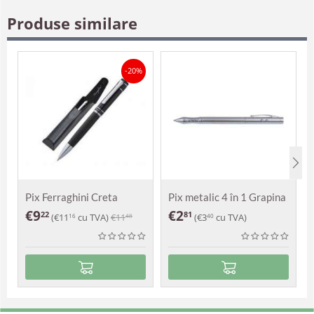
Produse similare
-20%
Pix Ferraghini Creta
Pix metalic 4 în 1 Grapina
€
9
€
2
22
81
(
€
11
cu TVA)
€
11
(
€
3
cu TVA)
16
48
40