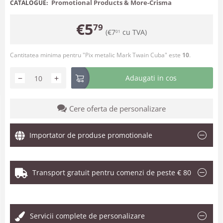
Promotional Products & More-Crisma
CATALOGUE:
€
5
79
(
€
7
cu TVA)
01
Cantitatea minima pentru "Pix metalic Mark Twain Cuba" este
10
.
−
+
Adaugati in cos
Cere oferta de personalizare
Importator de produse promotionale
Transport gratuit pentru comenzi de peste € 80
.
Servicii complete de personalizare