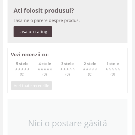
Ati folosit produsul?
Lasa-ne o parere despre produs.
Lasa un rating
Vezi recenzii cu:
5 stele
4 stele
3 stele
2 stele
1 stele
(0
)
(0
)
(0
)
(0
)
(0
)
Vezi toate recenziile
Nici o postare găsită