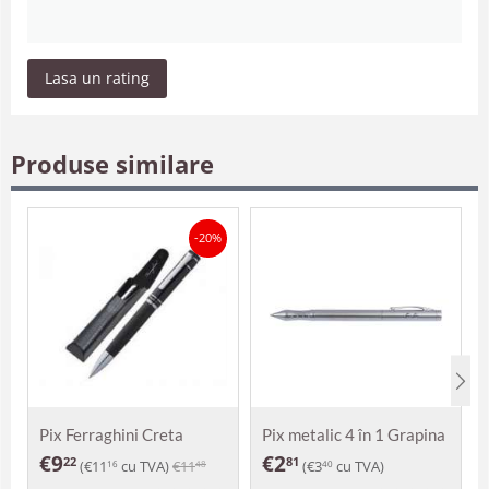
Lasa un rating
Produse similare
-20%
Pix Ferraghini Creta
Pix metalic 4 în 1 Grapina
€
9
€
2
22
81
(
€
11
cu TVA)
€
11
(
€
3
cu TVA)
16
48
40