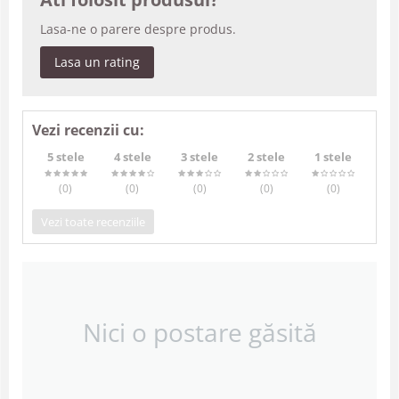
Lasa-ne o parere despre produs.
Lasa un rating
Vezi recenzii cu:
5 stele
4 stele
3 stele
2 stele
1 stele
(0
)
(0
)
(0
)
(0
)
(0
)
Vezi toate recenziile
Nici o postare găsită