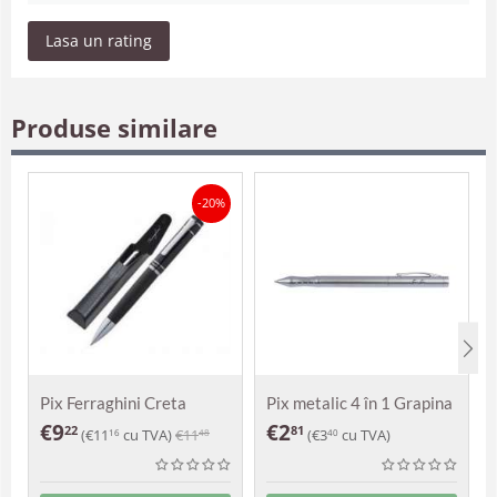
Lasa un rating
Produse similare
-20%
Pix Ferraghini Creta
Pix metalic 4 în 1 Grapina
€
9
€
2
22
81
(
€
11
cu TVA)
€
11
(
€
3
cu TVA)
16
48
40