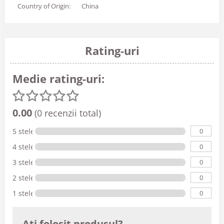
Country of Origin:
China
Rating-uri
Medie rating-uri:
0.00
(0 recenzii total)
0
5 stele
0
4 stele
0
3 stele
0
2 stele
0
1 stele
Ati folosit produsul?