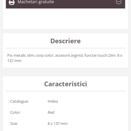
Machetari gratuite
Descriere
Pix metalic slim; corp color; accesorii argintii; functie touch.Dim: 8 x
137 mm
Caracteristici
Catalogue:
Hidea
Color:
Red
Size:
8 x 137 mm