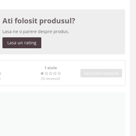
Ati folosit produsul?
Lasa-ne o parere despre produs.
Lasa un rating
1 stele
Vezi toate recenziile
)
(0
recenzii
)