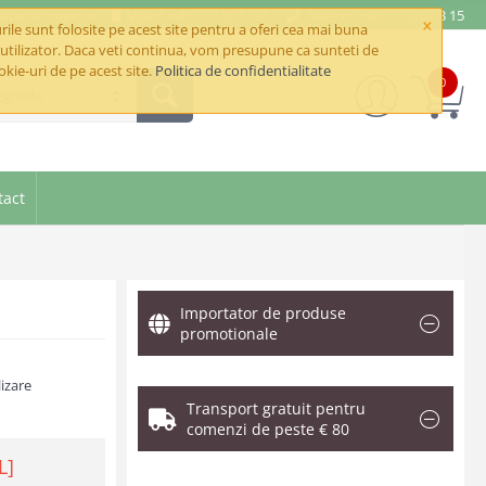
e@betaimpex.ro
Mobil: +40 722 287 335
Telefon: +40 21 320 03 15
×
ile sunt folosite pe acest site pentru a oferi cea mai buna
utilizator. Daca veti continua, vom presupune ca sunteti de
okie-uri de pe acest site.
Politica de confidentialitate
0
goriile
tact
Importator de produse
promotionale
izare
Transport gratuit pentru
comenzi de peste € 80
L]
.