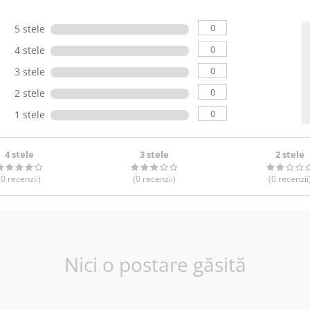
0
5 stele
0
4 stele
0
3 stele
0
2 stele
0
1 stele
4 stele
3 stele
2 stele
(0
recenzii
)
(0
recenzii
)
(0
recenzii
Nici o postare găsită