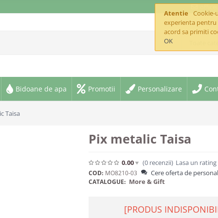
offic
Atentie
Cookie-ur
experienta pentru 
acord sa primiti co
OK
Toate cate
Bidoane de apa
Promotii
Personalizare
Con
ic Taisa
Pix metalic Taisa
0.00
(0
recenzii
)
Lasa un rating
Cere oferta de personal
COD:
MO8210-03
More & Gift
CATALOGUE:
[PRODUS INDISPONIBI