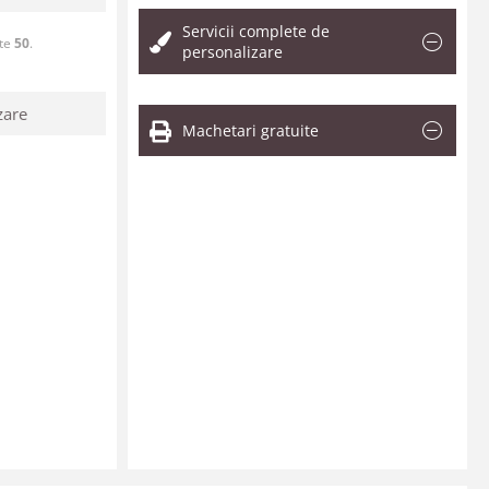
Servicii complete de
ste
50
.
personalizare
zare
Machetari gratuite