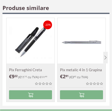
Produse similare
-20%
Pix Ferraghini Creta
Pix metalic 4 în 1 Grapina
€
9
€
2
22
81
(
€
11
cu TVA)
€
11
(
€
3
cu TVA)
16
48
40