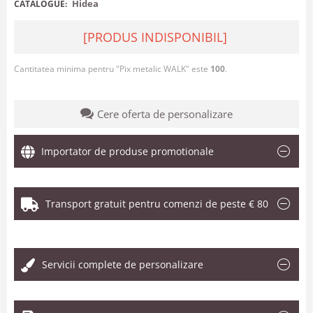
Hidea
CATALOGUE:
[PRODUS INDISPONIBIL]
Cantitatea minima pentru "Pix metalic WALK" este
100
.
Cere oferta de personalizare
Importator de produse promotionale
Transport gratuit pentru comenzi de peste € 80
.
Servicii complete de personalizare