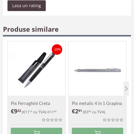
Lasa un rating
Produse similare
-20%
Pix Ferraghini Creta
Pix metalic 4 în 1 Grapina
€
9
€
2
22
81
(
€
11
cu TVA)
€
11
(
€
3
cu TVA)
16
48
40