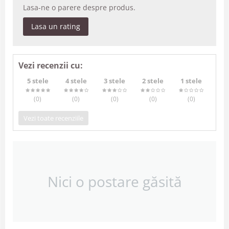
Lasa-ne o parere despre produs.
Lasa un rating
Vezi recenzii cu:
5 stele
4 stele
3 stele
2 stele
1 stele
(0
)
(0
)
(0
)
(0
)
(0
)
Vezi toate recenziile
Nici o postare găsită