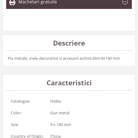
Machetari gratuite
Descriere
Pix metalic; inele decorative si accesorii actintii.Dim:9x140 mm
Caracteristici
Catalogue:
Hidea
Color:
Gun metal
Size:
9 x 140 mm
Country of Origin:
China