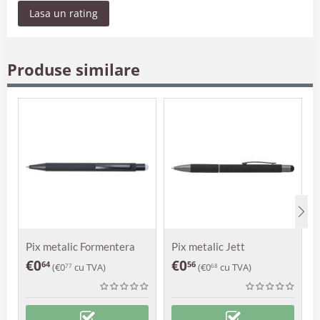
Lasa un rating
Produse similare
Pix metalic Formentera
Pix metalic Jett
€
0
€
0
64
56
(
€
0
cu TVA)
(
€
0
cu TVA)
77
68