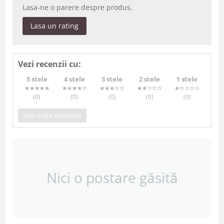
Lasa-ne o parere despre produs.
Lasa un rating
Vezi recenzii cu:
5 stele
4 stele
3 stele
2 stele
1 stele
(0
)
(0
)
(0
)
(0
)
(0
)
Vezi toate recenziile
Nici o postare găsită