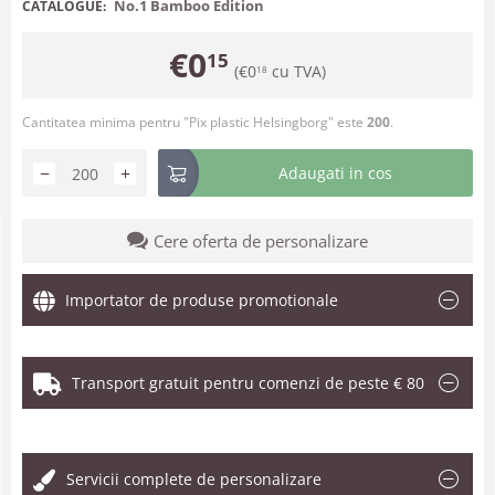
No.1 Bamboo Edition
CATALOGUE:
€
0
15
(
€
0
cu TVA)
18
Cantitatea minima pentru "Pix plastic Helsingborg" este
200
.
−
+
Adaugati in cos
Cere oferta de personalizare
Importator de produse promotionale
Transport gratuit pentru comenzi de peste € 80
.
Servicii complete de personalizare