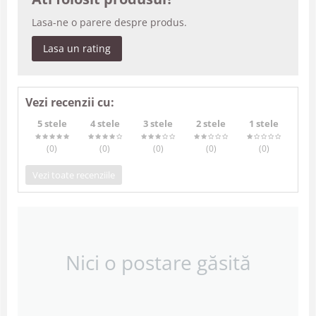
Lasa-ne o parere despre produs.
Lasa un rating
Vezi recenzii cu:
5 stele
4 stele
3 stele
2 stele
1 stele
(0
)
(0
)
(0
)
(0
)
(0
)
Vezi toate recenziile
Nici o postare găsită