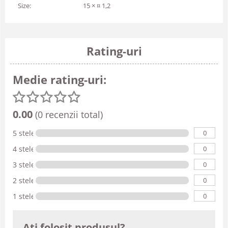
Size:
15 × ¤ 1,2
Rating-uri
Medie rating-uri:
0.00
(0 recenzii total)
0
5 stele
0
4 stele
0
3 stele
0
2 stele
0
1 stele
Ati folosit produsul?