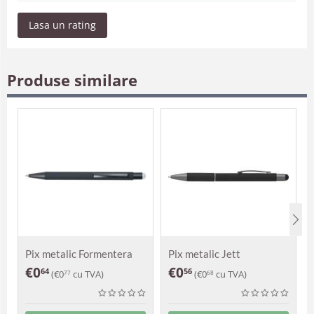
Lasa un rating
Produse similare
Pix metalic Formentera
Pix metalic Jett
€
0
€
0
64
56
(
€
0
cu TVA)
(
€
0
cu TVA)
77
68