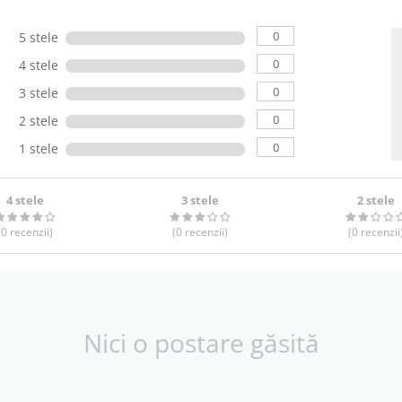
0
5 stele
0
4 stele
0
3 stele
0
2 stele
0
1 stele
4 stele
3 stele
2 stele
(0
recenzii
)
(0
recenzii
)
(0
recenzii
Nici o postare găsită