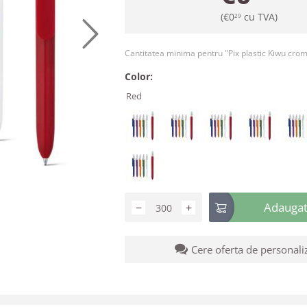
(
€
0
cu TVA)
29
Cantitatea minima pentru "Pix plastic Kiwu cro
Color:
Red
Adaugati
−
+
Cere oferta de personali