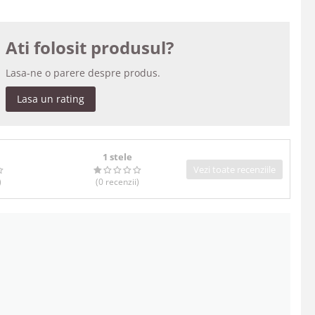
Ati folosit produsul?
Lasa-ne o parere despre produs.
Lasa un rating
1 stele
Vezi toate recenziile
)
(0
recenzii
)