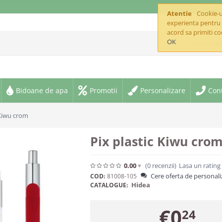
offic
Atentie
Cookie-ur
experienta pentru 
acord sa primiti co
OK
Toate cate
Bidoane de apa
Promotii
Personalizare
Con
 Kiwu crom
Pix plastic Kiwu cro
0.00
(0
recenzii
)
Lasa un rating
Cere oferta de personali
COD:
81008-105
Hidea
CATALOGUE:
€
0
24