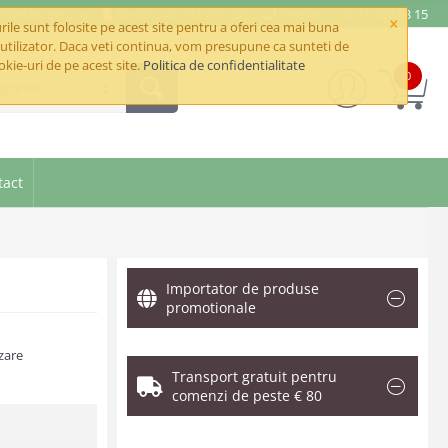
e@betaimpex.ro
Mobil: +40 722 287 335
Telefon: +40 21 320 03 15
×
ile sunt folosite pe acest site pentru a oferi cea mai buna
utilizator. Daca veti continua, vom presupune ca sunteti de
okie-uri de pe acest site.
Politica de confidentialitate
0
goriile
tact
m
Importator de produse
promotionale
zare
Transport gratuit pentru
comenzi de peste € 80
.