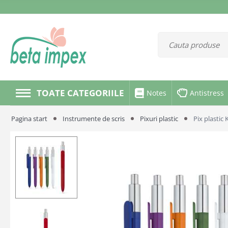
TOATE CATEGORIILE
Notes
Antistress
Pagina start
Instrumente de scris
Pixuri plastic
Pix plastic