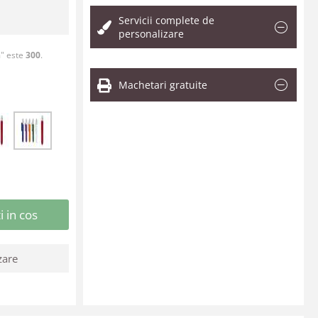
Servicii complete de
personalizare
m" este
300
.
Machetari gratuite
 in cos
zare