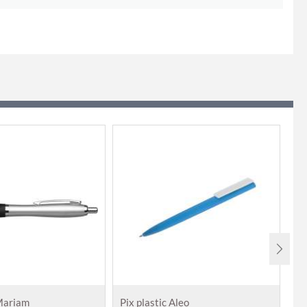
 Mariam
Pix plastic Aleo
Pi