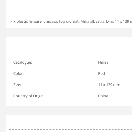
Pix plastic finisare lunioasa; top cromat. Mina albastra. Dim: 11 x 139
Catalogue:
Hidea
Color:
Red
Size:
11 x 139 mm
Country of Origin:
China