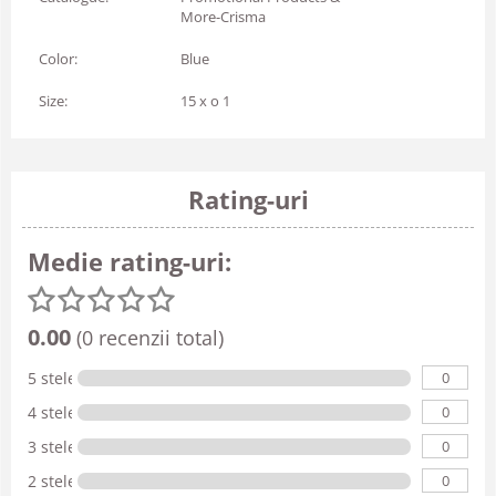
More-Crisma
Color:
Blue
Size:
15 x o 1
Rating-uri
Medie rating-uri:
0.00
(0 recenzii total)
0
5 stele
0
4 stele
0
3 stele
0
2 stele