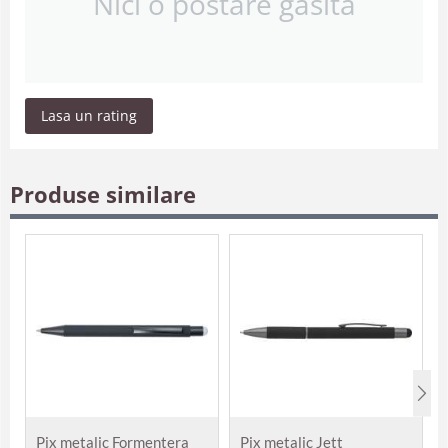
Nici o postare găsită
Lasa un rating
Produse similare
Pix metalic Formentera
Pix metalic Jett