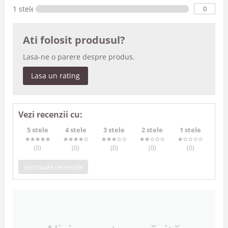
0
1 stele
Ati folosit produsul?
Lasa-ne o parere despre produs.
Lasa un rating
Vezi recenzii cu:
5 stele
4 stele
3 stele
2 stele
1 stele
(0
)
(0
)
(0
)
(0
)
(0
)
Vezi toate recenziile