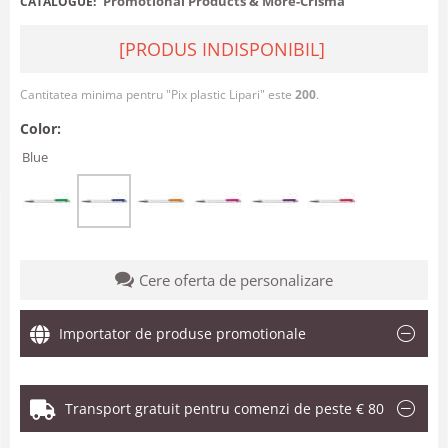
Promotional Products & More-Crisma
CATALOGUE:
[PRODUS INDISPONIBIL]
Cantitatea minima pentru "Pix plastic Lipari" este
200
.
Color:
Blue
Cere oferta de personalizare
Importator de produse promotionale
Transport gratuit pentru comenzi de peste € 80
.