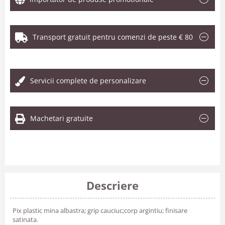
Transport gratuit pentru comenzi de peste € 80
.
Servicii complete de personalizare
Machetari gratuite
Descriere
Pix plastic mina albastra; grip cauciuc;corp argintiu; finisare
satinata.