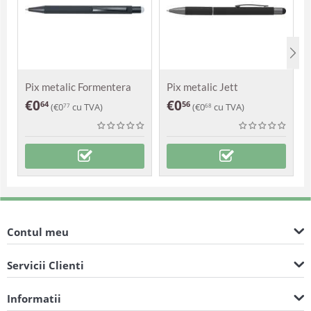
Pix metalic Formentera
Pix metalic Jett
€
0
€
0
64
56
(
€
0
cu TVA)
(
€
0
cu TVA)
77
68
Contul meu
Servicii Clienti
Informatii