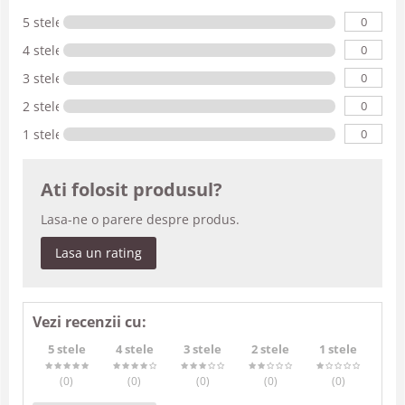
0
5 stele
0
4 stele
0
3 stele
0
2 stele
0
1 stele
Ati folosit produsul?
Lasa-ne o parere despre produs.
Lasa un rating
Vezi recenzii cu:
5 stele
4 stele
3 stele
2 stele
1 stele
(0
)
(0
)
(0
)
(0
)
(0
)