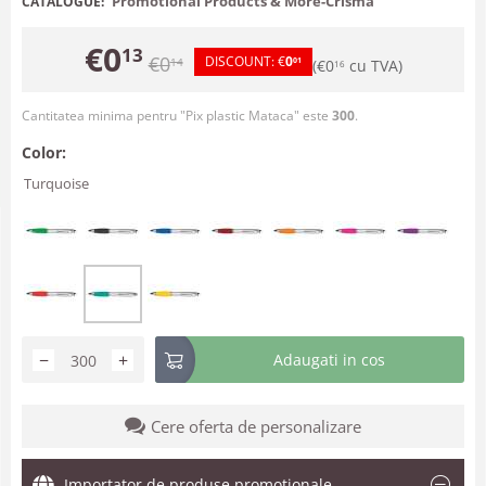
Promotional Products & More-Crisma
CATALOGUE:
€
0
13
€
0
DISCOUNT:
€
0
14
01
(
€
0
cu TVA)
16
Cantitatea minima pentru "Pix plastic Mataca" este
300
.
Color:
Turquoise
−
+
Adaugati in cos
Cere oferta de personalizare
Importator de produse promotionale