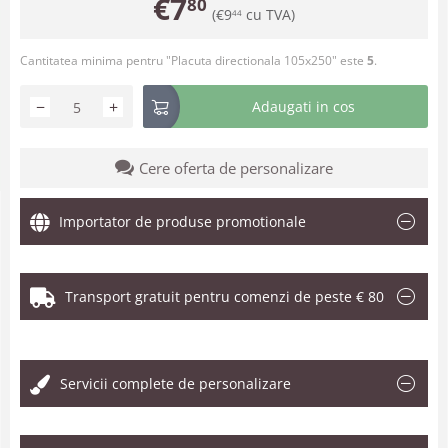
€
7
80
(
€
9
cu TVA)
44
Cantitatea minima pentru "Placuta directionala 105x250" este
5
.
−
+
Adaugati in cos
Cere oferta de personalizare
Importator de produse promotionale
Transport gratuit pentru comenzi de peste € 80
.
Servicii complete de personalizare