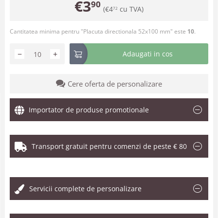
€
3
90
(
€
4
cu TVA)
72
Cantitatea minima pentru "Placuta directionala 52x100 mm" este
10
.
−
+
Adaugati in cos
Cere oferta de personalizare
Importator de produse promotionale
Transport gratuit pentru comenzi de peste € 80
.
Servicii complete de personalizare