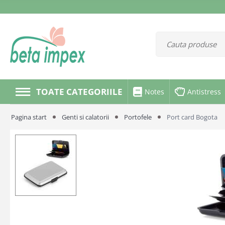
TOATE CATEGORIILE
Notes
Antistress
Pagina start
Genti si calatorii
Portofele
Port card Bogota