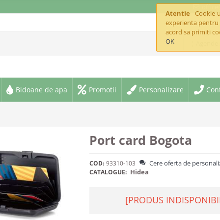
offic
Atentie
Cookie-ur
experienta pentru 
acord sa primiti co
OK
¦ Agende 
Bidoane de apa
Promotii
Personalizare
Con
Port card Bogota
Cere oferta de personali
COD:
93310-103
Hidea
CATALOGUE:
[PRODUS INDISPONIBI