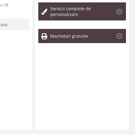
ste
25
.
Servicii complete de
personalizare
zare
Machetari gratuite