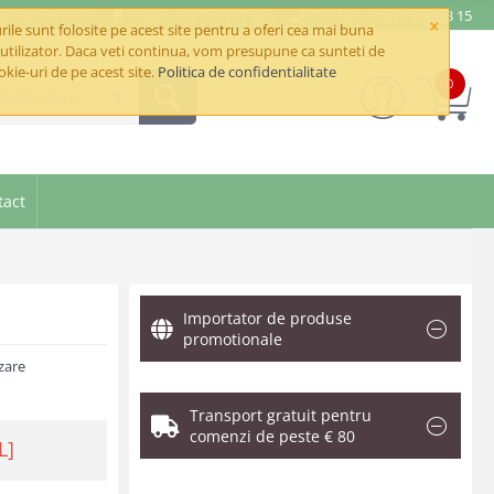
e@betaimpex.ro
Mobil: +40 722 287 335
Telefon: +40 21 320 03 15
×
ile sunt folosite pe acest site pentru a oferi cea mai buna
utilizator. Daca veti continua, vom presupune ca sunteti de
okie-uri de pe acest site.
Politica de confidentialitate
0
si calendare
tact
Importator de produse
promotionale
zare
Transport gratuit pentru
comenzi de peste € 80
L]
.