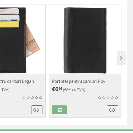
ntru carduri Logan
Portofel pentru carduri Roy
Po
€
6
€
96
 TVA)
(
€
8
cu TVA)
42