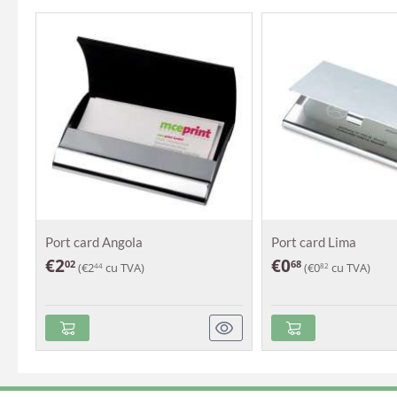
Port card Angola
Port card Lima
€
2
€
0
02
68
(
€
2
cu TVA)
(
€
0
cu TVA)
44
82