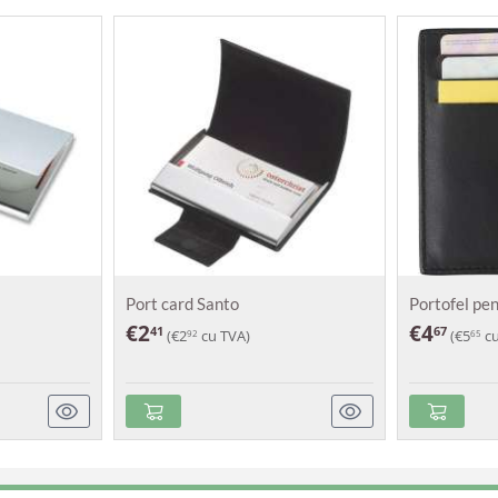
Port card Santo
Portofel pe
€
2
€
4
41
67
(
€
2
cu TVA)
(
€
5
cu
92
65