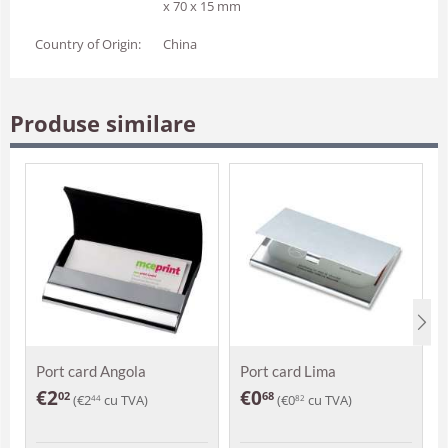
x 70 x 15 mm
Country of Origin:
China
Produse similare
Port card Angola
Port card Lima
€
2
€
0
02
68
(
€
2
cu TVA)
(
€
0
cu TVA)
44
82