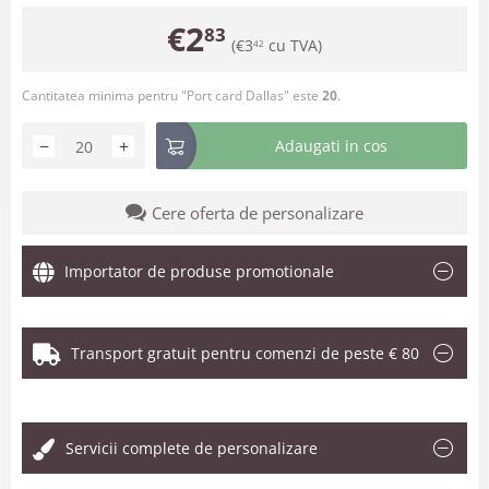
€
2
83
(
€
3
cu TVA)
42
Cantitatea minima pentru "Port card Dallas" este
20
.
−
+
Adaugati in cos
Cere oferta de personalizare
Importator de produse promotionale
Transport gratuit pentru comenzi de peste € 80
.
Servicii complete de personalizare