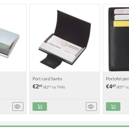
Port card Santo
Portofel pe
€
2
€
4
41
67
(
€
2
cu TVA)
(
€
5
cu
92
65