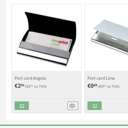
Port card Angola
Port card Lima
€
2
€
0
02
68
(
€
2
cu TVA)
(
€
0
cu TVA)
44
82