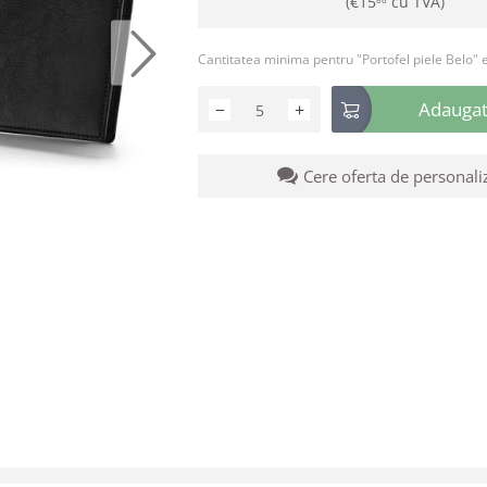
(
€
15
cu TVA)
Cantitatea minima pentru "Portofel piele Belo" 
Adaugati
−
+
Cere oferta de personali