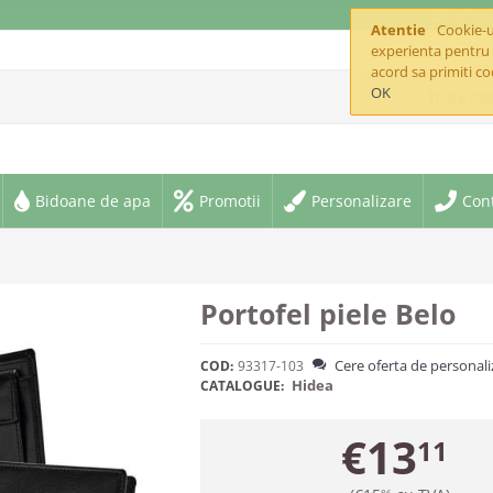
offic
Atentie
Cookie-ur
experienta pentru 
acord sa primiti co
OK
Toate cate
Bidoane de apa
Promotii
Personalizare
Con
Portofel piele Belo
Cere oferta de personali
COD:
93317-103
Hidea
CATALOGUE:
€
13
11
86