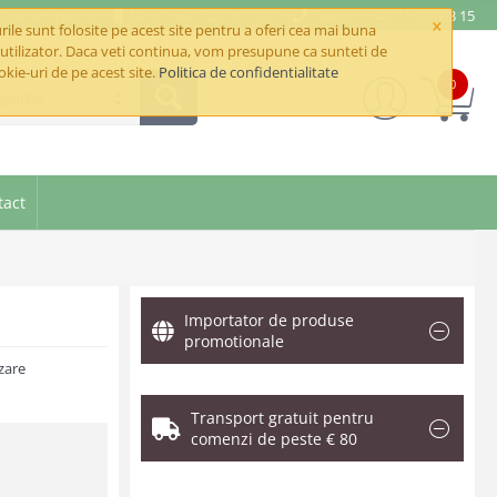
e@betaimpex.ro
Mobil: +40 722 287 335
Telefon: +40 21 320 03 15
×
ile sunt folosite pe acest site pentru a oferi cea mai buna
utilizator. Daca veti continua, vom presupune ca sunteti de
okie-uri de pe acest site.
Politica de confidentialitate
0
goriile
tact
Importator de produse
promotionale
zare
Transport gratuit pentru
comenzi de peste € 80
.