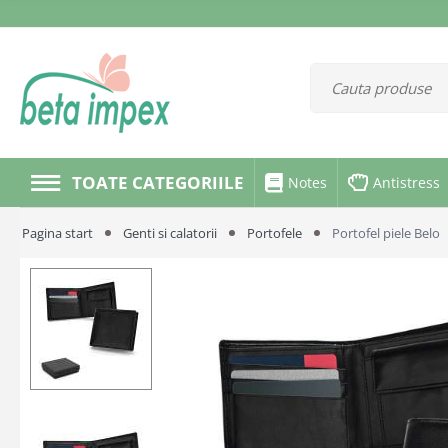
TOATE CATEGORIILE
Notes
Antistress
Pagina start
Genti si calatorii
Portofele
Portofel piele Belo