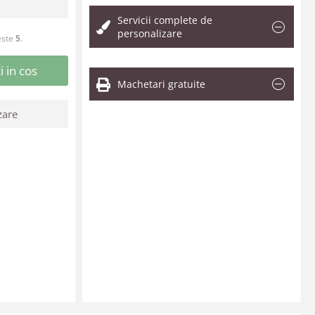
Servicii complete de
personalizare
este
5
.
 in cos
Machetari gratuite
zare