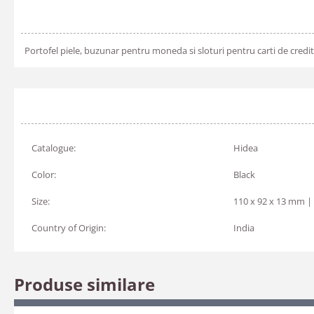
Portofel piele, buzunar pentru moneda si sloturi pentru carti de credi
Catalogue:
Hidea
Color:
Black
Size:
110 x 92 x 13 mm |
Country of Origin:
India
Produse similare