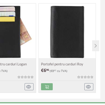
ntru carduri Logan
Portofel pentru carduri Roy
Po
€
6
€
96
 TVA)
(
€
8
cu TVA)
42