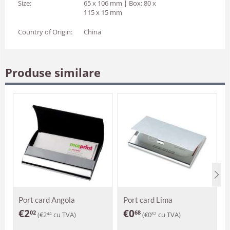
Size:
65 x 106 mm | Box: 80 x
115 x 15 mm
Country of Origin:
China
Produse similare
Port card Angola
Port card Lima
€
2
€
0
02
68
(
€
2
cu TVA)
(
€
0
cu TVA)
44
82