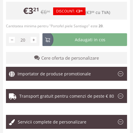
€
3
21
€
6
DISCOUNT:
€
3
66
45
(
€
3
cu TVA)
88
Cantitatea minima pentru "Portofel piele Santiago" este
20
.
−
+
Adaugati in cos
Cere oferta de personalizare
Importator de produse promotionale
Transport gratuit pentru comenzi de peste € 80
.
Servicii complete de personalizare