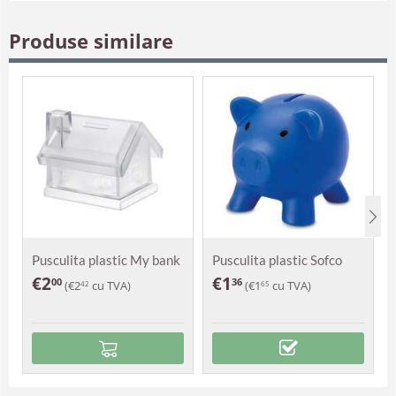
Produse similare
Pusculita plastic My bank
Pusculita plastic Sofco
€
2
€
1
00
36
(
€
2
cu TVA)
(
€
1
cu TVA)
42
65