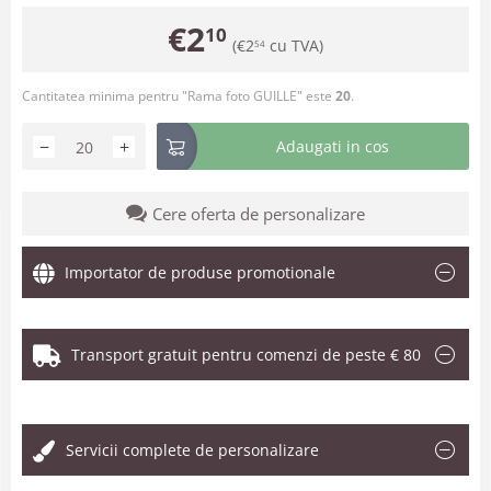
€
2
10
(
€
2
cu TVA)
54
Cantitatea minima pentru "Rama foto GUILLE" este
20
.
−
+
Adaugati in cos
Cere oferta de personalizare
Importator de produse promotionale
Transport gratuit pentru comenzi de peste € 80
.
Servicii complete de personalizare