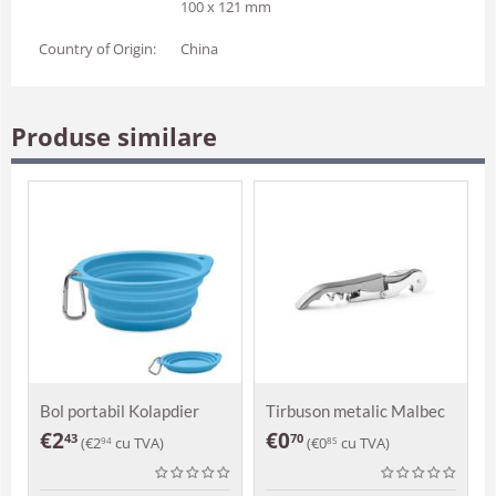
100 x 121 mm
Country of Origin:
China
Produse similare
Bol portabil Kolapdier
Tirbuson metalic Malbec
€
2
€
0
43
70
(
€
2
cu TVA)
(
€
0
cu TVA)
94
85