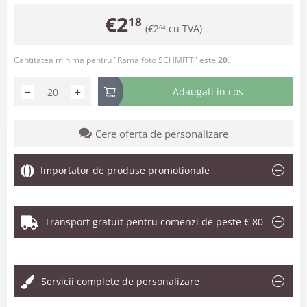
€
2
18
(
€
2
cu TVA)
64
Cantitatea minima pentru "Rama foto SCHMITT" este
20
.
−
+
Adaugati in cos
Cere oferta de personalizare
Importator de produse promotionale
Transport gratuit pentru comenzi de peste € 80
.
Servicii complete de personalizare