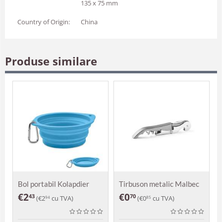
135 x 75 mm
Country of Origin:
China
Produse similare
Bol portabil Kolapdier
Tirbuson metalic Malbec
€
2
€
0
43
70
(
€
2
cu TVA)
(
€
0
cu TVA)
94
85