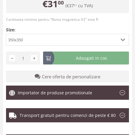
€
31
00
(
€
37
cu TVA)
51
Cantitatea minima pentru "Rama magnetica A3" este
1
.
Size:
350x350
−
+
Adaugati in cos
Cere oferta de personalizare
Importator de produse promotionale
Transport gratuit pentru comenzi de peste € 80
.