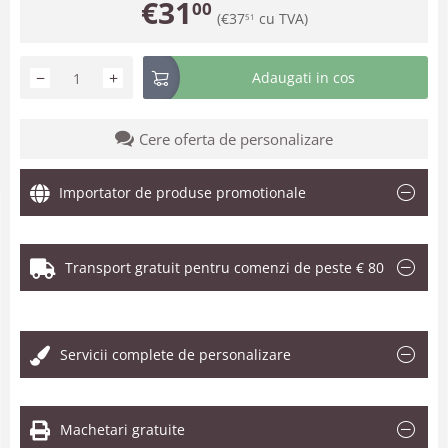
€
31
00
(
€
37
cu TVA)
51
−
+
Adaugati in cos
Cere oferta de personalizare
Importator de produse promotionale
Transport gratuit pentru comenzi de peste € 80
.
Servicii complete de personalizare
Machetari gratuite