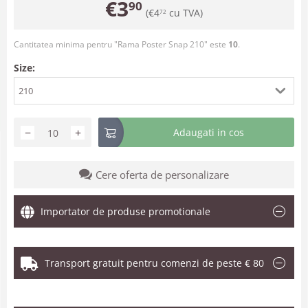
€
3
90
(
€
4
cu TVA)
72
Cantitatea minima pentru "Rama Poster Snap 210" este
10
.
Size:
210
−
+
Adaugati in cos
Cere oferta de personalizare
Importator de produse promotionale
Transport gratuit pentru comenzi de peste € 80
.