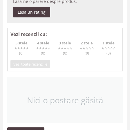
Lasa-ne o parere despre produs.
Lasa un rating
Vezi recenzii cu:
5 stele
4 stele
3 stele
2 stele
1 stele
(0
)
(0
)
(0
)
(0
)
(0
)
Vezi toate recenziile
Nici o postare găsită