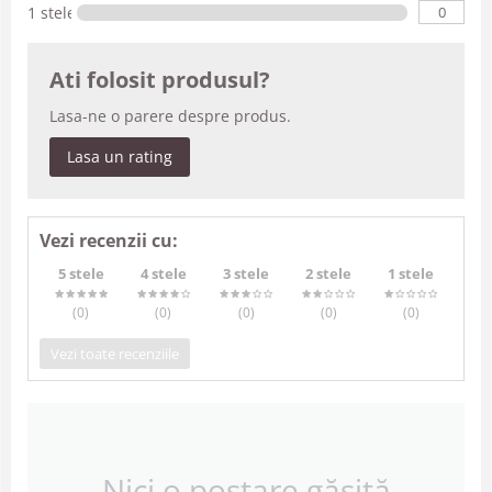
0
1 stele
Ati folosit produsul?
Lasa-ne o parere despre produs.
Lasa un rating
Vezi recenzii cu:
5 stele
4 stele
3 stele
2 stele
1 stele
(0
)
(0
)
(0
)
(0
)
(0
)
Vezi toate recenziile
Nici o postare găsită