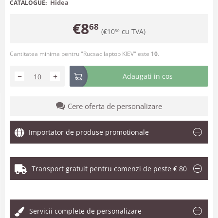
Hidea
CATALOGUE:
€
8
68
(
€
10
cu TVA)
50
Cantitatea minima pentru "Rucsac laptop KIEV" este
10
.
−
+
Adaugati in cos
Cere oferta de personalizare
Importator de produse promotionale
Transport gratuit pentru comenzi de peste € 80
.
Servicii complete de personalizare