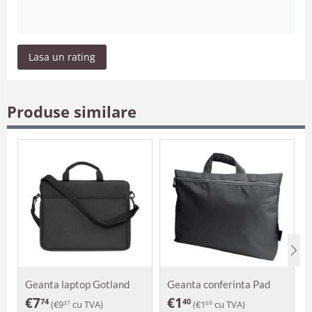
Lasa un rating
Produse similare
Geanta laptop Gotland
Geanta conferinta Pad
€
7
€
1
74
40
(
€
9
cu TVA)
(
€
1
cu TVA)
37
69