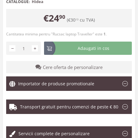
Hidea
CATALOGUE:
€
24
90
(
€
30
cu TVA)
13
Cantitatea minima pentru "Rucsac laptop Traveller" este
1
.
−
+
Adaugati in cos
Cere oferta de personalizare
Importator de produse promotionale
Transport gratuit pentru comenzi de peste € 80
.
Servicii complete de personalizare