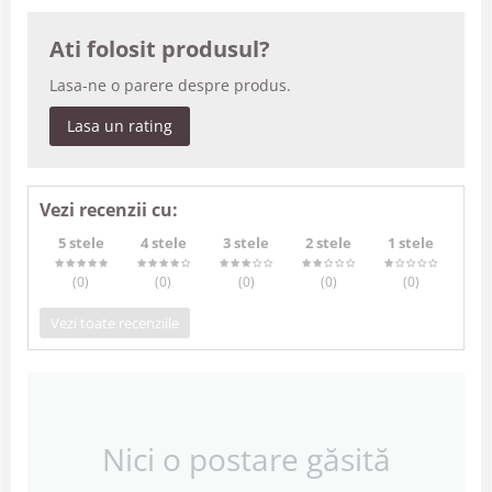
Ati folosit produsul?
Lasa-ne o parere despre produs.
Lasa un rating
Vezi recenzii cu:
5 stele
4 stele
3 stele
2 stele
1 stele
(0
)
(0
)
(0
)
(0
)
(0
)
Vezi toate recenziile
Nici o postare găsită