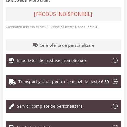
More & Gift
CATALOGUE:
[PRODUS INDISPONIBIL]
Cantitatea minima pentru "Rucsac poliester Liones" este
5
.
Cere oferta de personalizare
Importator de produse promotionale
Transport gratuit pentru comenzi de peste € 80
.
Servicii complete de personalizare