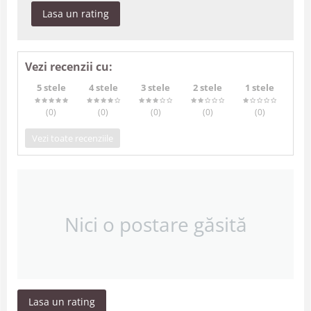
Lasa un rating
Vezi recenzii cu:
5 stele
4 stele
3 stele
2 stele
1 stele
(0
)
(0
)
(0
)
(0
)
(0
)
Vezi toate recenziile
Nici o postare găsită
Lasa un rating