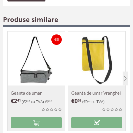
Produse similare
-8%
Geanta de umar
Geanta de umar Vranghel
Alexandra
€
2
€
0
41
52
(
€
2
cu TVA)
€
2
(
€
0
cu TVA)
92
62
63