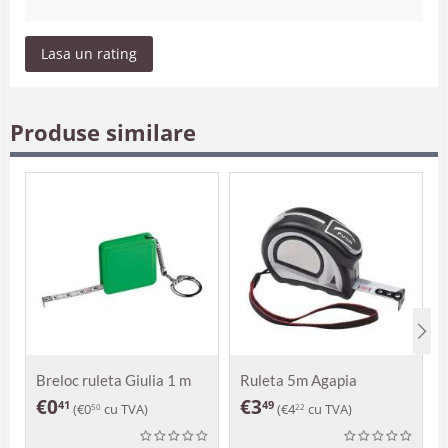
Lasa un rating
Produse similare
Breloc ruleta Giulia 1 m
Ruleta 5m Agapia
€
0
€
3
41
49
(
€
0
cu TVA)
(
€
4
cu TVA)
50
22