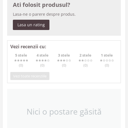
Ati folosit produsul?
Lasa-ne o parere despre produs.
Lasa un rating
Vezi recenzii cu:
5 stele
4 stele
3 stele
2 stele
1 stele
(0
)
(0
)
(0
)
(0
)
(0
)
Vezi toate recenziile
Nici o postare găsită