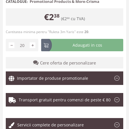
Promotional Products & More-Crisma
CATALOGUE:
€
2
38
(
€
2
cu TVA)
88
Cantitatea minima pentru "Ruleta 3m Yaris" este
20
.
−
+
Adaugati in cos
Cere oferta de personalizare
Importator de produse promotionale
Transport gratuit pentru comenzi de peste € 80
.
Servicii complete de personalizare