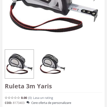
Ruleta 3m Yaris
0.00
(0
)
Lasa un rating
Cere oferta de personalizare
COD:
8173403