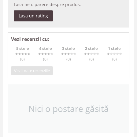
Lasa-ne o parere despre produs.
Lasa un rating
Vezi recenzii cu:
5 stele
4 stele
3 stele
2 stele
1 stele
(0
)
(0
)
(0
)
(0
)
(0
)
Vezi toate recenziile
Nici o postare găsită