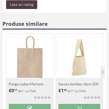
Lasa un rating
Produse similare
Punga cadou Mariano
Sacosa bumbac Apro 200
g
€
0
€
1
17
35
(
€
0
cu TVA)
(
€
1
cu TVA)
21
63