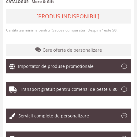
More & Gift
CATALOGUE:
[PRODUS INDISPONIBIL]
Cantitatea minima pentru "Sacosa cumparaturi Despina" este
50
.
Cere oferta de personalizare
Importator de produse promotionale
Transport gratuit pentru comenzi de peste € 80
.
Servicii complete de personalizare